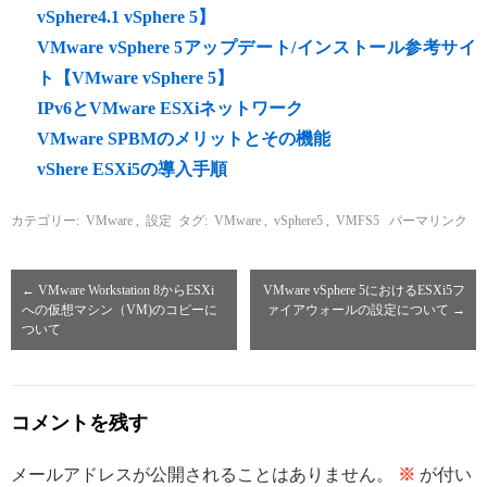
vSphere4.1 vSphere 5】
VMware vSphere 5アップデート/インストール参考サイ
ト【VMware vSphere 5】
IPv6とVMware ESXiネットワーク
VMware SPBMのメリットとその機能
vShere ESXi5の導入手順
カテゴリー:
VMware
,
設定
タグ:
VMware
,
vSphere5
,
VMFS5
パーマリンク
←
VMware Workstation 8からESXi
VMware vSphere 5におけるESXi5フ
への仮想マシン（VM)のコピーに
ァイアウォールの設定について
→
ついて
コメントを残す
メールアドレスが公開されることはありません。
※
が付い