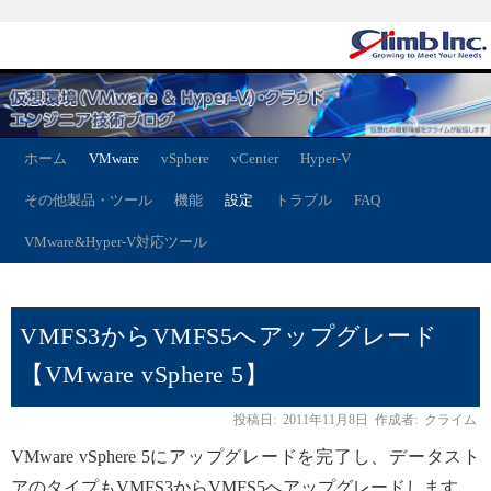
ホーム
VMware
vSphere
vCenter
Hyper-V
その他製品・ツール
機能
設定
トラブル
FAQ
VMware&Hyper-V対応ツール
VMFS3からVMFS5へアップグレード
【VMware vSphere 5】
投稿日:
2011年11月8日
作成者:
クライム
VMware vSphere 5にアップグレードを完了し、データスト
アのタイプもVMFS3からVMFS5へアップグレードします。