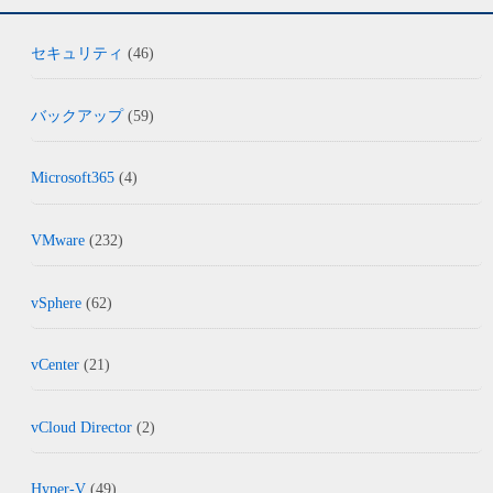
セキュリティ
(46)
バックアップ
(59)
Microsoft365
(4)
VMware
(232)
vSphere
(62)
vCenter
(21)
vCloud Director
(2)
Hyper-V
(49)