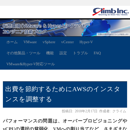
ホーム
VMware
vSphere
vCenter
Hyper-V
その他製品・ツール
機能
設定
トラブル
FAQ
VMware&Hyper-V対応ツール
出費を節約するためにAWSのインスタ
ンスを調整する
投稿日:
2018年2月17日
作成者:
クライム
パフォーマンスの問題は、オーバープロビジョニングや
vCPUの選択の貧弱化、VMへの割り当てなど、さまざまな