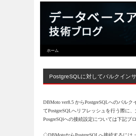
ホーム
PostgreSQLに対してバルクインサ
DBMoto ver8.5 からPostgreSQ
てPostgreSQLへリフレッシュを行う際
PosgreSQlへの接続設定については下記
◇DBMotoからPostgreSQLへ接続するに