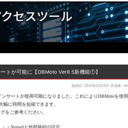
ートが可能に【DBMoto Ver8.5新機能①】
投稿日:
2015年2月23日
作成者:
cl
Lへのバルクインサートが使用可能になりました。これによりDBMotoを使
に、大幅に時間を短縮できます。
ブログをご参考ください。
は・・・Npgsqlと外部接続の設定