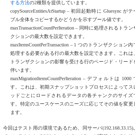
する方法
の2種類を提供しています。
copySourceEntitiesAtStartup – 初回起動時に Gluesync が
ブル全体をコピーするかどうかを示すブール値です。
maxTransactionCountPerIteration – 同時に処理されるトラ
クションの最大数を設定できます。
maxItemsCountPerTransaction – 1 つのトランザクション
処理する必要がある行の最大数を設定できます。これは
トランザクションの影響を受ける行のページド・リード
伴います。
maxMigrationItemsCountPerIteration – デフォルトは 1000
す。これは、初期スナップショットプロセスによってス
ッドごとにロードされるデータの各チャンクのサイズ
す。特定のユースケースのニーズに応じてその値を変更
ます。
今回はテスト用の環境であるため、同サーバ(192.168.33.15)