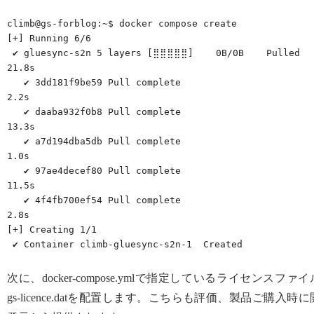
climb@gs-forblog:~$ docker compose create

[+] Running 6/6

 ✔ gluesync-s2n 5 layers [⣿⣿⣿⣿⣿]    0B/0B    Pulled    
21.8s 

   ✔ 3dd181f9be59 Pull complete                          
2.2s 

   ✔ daaba932f0b8 Pull complete                          
13.3s 

   ✔ a7d194dba5db Pull complete                          
1.0s 

   ✔ 97ae4decef80 Pull complete                          
11.5s 

   ✔ 4f4fb700ef54 Pull complete                          
2.8s 

[+] Creating 1/1

 ✔ Container climb-gluesync-s2n-1  Created  
次に、docker-compose.ymlで指定しているライセンスファイ
gs-licence.datを配置します。こちらも評価、製品ご購入時に