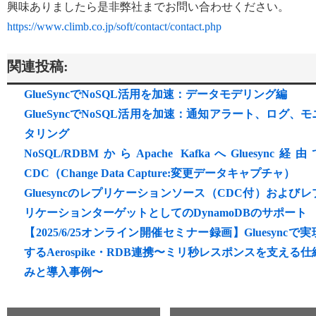
興味ありましたら是非弊社までお問い合わせください。
https://www.climb.co.jp/soft/contact/contact.php
関連投稿:
GlueSyncでNoSQL活用を加速：データモデリング編
GlueSyncでNoSQL活用を加速：通知アラート、ログ、モ
タリング
NoSQL/RDBMからApache KafkaへGluesync経由
CDC（Change Data Capture:変更データキャプチャ）
Gluesyncのレプリケーションソース（CDC付）およびレ
リケーションターゲットとしてのDynamoDBのサポート
【2025/6/25オンライン開催セミナー録画】Gluesyncで実
するAerospike・RDB連携〜ミリ秒レスポンスを支える仕
みと導入事例〜