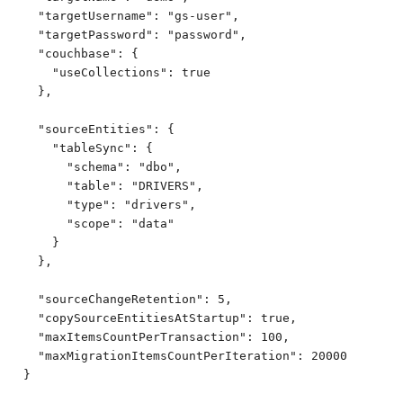
    "targetUsername": "gs-user",

    "targetPassword": "password",

    "couchbase": {

      "useCollections": true

    },

    "sourceEntities": {

      "tableSync": {

        "schema": "dbo",

        "table": "DRIVERS",

        "type": "drivers",

        "scope": "data"

      }

    },

    "sourceChangeRetention": 5,

    "copySourceEntitiesAtStartup": true,

    "maxItemsCountPerTransaction": 100,

    "maxMigrationItemsCountPerIteration": 20000

  }