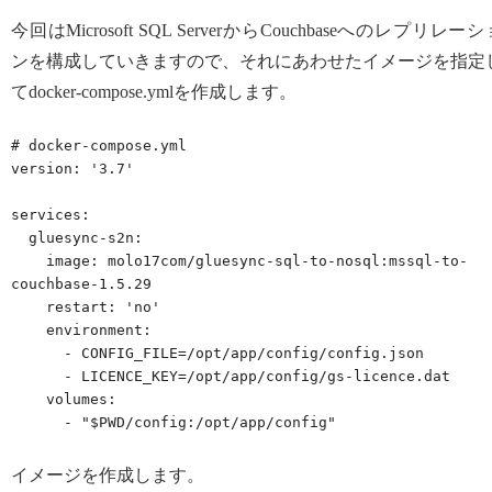
今回はMicrosoft SQL ServerからCouchbaseへのレプリレーシ
ンを構成していきますので、それにあわせたイメージを指定
てdocker-compose.ymlを作成します。
# docker-compose.yml

version: '3.7'

services:

  gluesync-s2n:

    image: molo17com/gluesync-sql-to-nosql:mssql-to-
couchbase-1.5.29

    restart: 'no'

    environment:

      - CONFIG_FILE=/opt/app/config/config.json

      - LICENCE_KEY=/opt/app/config/gs-licence.dat

    volumes:

      - "$PWD/config:/opt/app/config"
イメージを作成します。