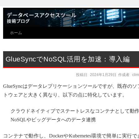
ホーム
GlueSyncでNoSQL活用を加速：導入編
投稿日:
2024年1月29日
作成者:
cli
GlueSyncはデータレプリケーションツールですが、既存のソ
トウェアと大きく異なり、以下の点に特化しています。
クラウドネイティブでステートレスなコンテナとして動
NoSQLやビッグデータへのデータ連携
コンテナで動作し、DockerやKubernetes環境で簡単に実行で