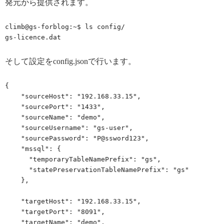
発元から提供されます。
climb@gs-forblog:~$ ls config/

gs-licence.dat
そして設定をconfig.jsonで行います。
{

    "sourceHost": "192.168.33.15",

    "sourcePort": "1433",

    "sourceName": "demo",

    "sourceUsername": "gs-user",

    "sourcePassword": "P@ssword123",

    "mssql": {

      "temporaryTableNamePrefix": "gs",

      "statePreservationTableNamePrefix": "gs"

    },

    "targetHost": "192.168.33.15",

    "targetPort": "8091",

    "targetName": "demo",
