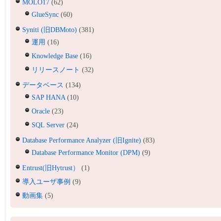
MOLO17
(62)
GlueSync
(60)
Syniti (旧DBMoto)
(381)
運用
(16)
Knowledge Base
(16)
リリースノート
(32)
データベース
(134)
SAP HANA
(10)
Oracle
(23)
SQL Server
(24)
Database Performance Analyzer (旧Ignite)
(83)
Database Performance Monitor (DPM)
(9)
Entrust(旧Hytrust）
(1)
導入ユーザ事例
(9)
動画集
(5)