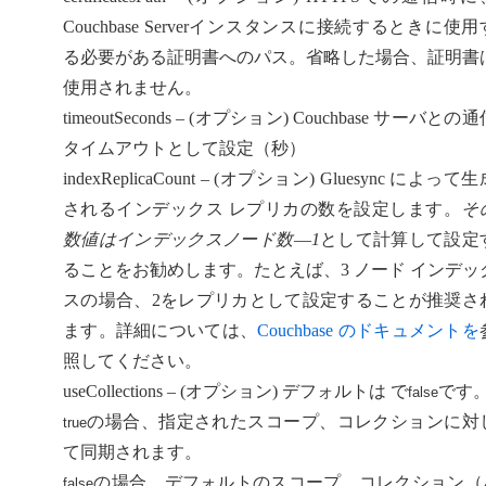
Couchbase Serverインスタンスに接続するときに使用
る必要がある証明書へのパス。省略した場合、証明書
使用されません。
timeoutSeconds – (オプション) Couchbase サーバとの
タイムアウトとして設定（秒）
indexReplicaCount – (オプション) Gluesync によって
されるインデックス レプリカの数を設定します。
そ
数値はインデックスノード数―1
として計算して設定
ることをお勧めします。たとえば、3 ノード インデッ
スの場合、2をレプリカとして設定することが推奨さ
ます。詳細については、
Couchbase のドキュメントを
照してください。
useCollections – (オプション) デフォルトは で
です
false
の場合、指定されたスコープ、コレクションに対
true
て同期されます。
の場合、デフォルトのスコープ、コレクション（
false