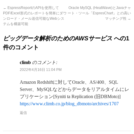
←
EspressReportのAPIを使用して
Oracle MySQL (HeatWave)とJavaチャ
PDF/Excel形式のレポートを簡単にダウ
ート・ツール「EspresChart」との高い
ンロード・メール送信可能なWebシス
マッチング性
→
テムを構築可能
ビッグデータ解析のためのAWSサービス
への1
件のコメント
climb
のコメント:
2022年4月16日 11:04 PM
Amazon Redshiftに対してOracle、AS/400、SQL
Server、MySQLなどからデータをリアルタイムにレ
プリケーション[Syniti ta Replication (旧DBMoto)]
https://www.climb.co.jp/blog_dbmoto/archives/1707
返信