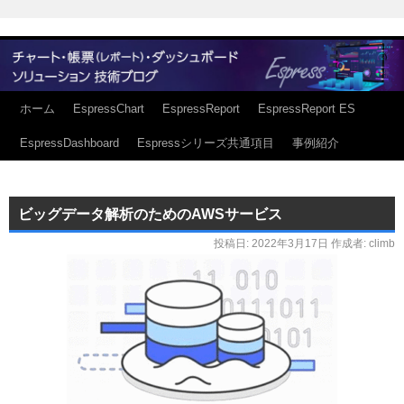
ホーム
EspressChart
EspressReport
EspressReport ES
EspressDashboard
Espressシリーズ共通項目
事例紹介
ビッグデータ解析のためのAWSサービス
投稿日:
2022年3月17日
作成者:
climb