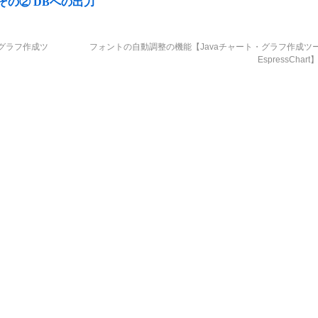
– その② DBへの出力
・グラフ作成ツ
フォントの自動調整の機能【Javaチャート・グラフ作成ツ
EspressChart