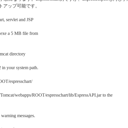
セットアップ可能です。
rt, servlet and JSP
.exe a 5 MB file from
omcat directory
in your system path.
ROOT/espresschart/
 C:/Tomcat/webapps/ROOT/espresschart/lib/EspressAPI.jar to the
e warning messages.