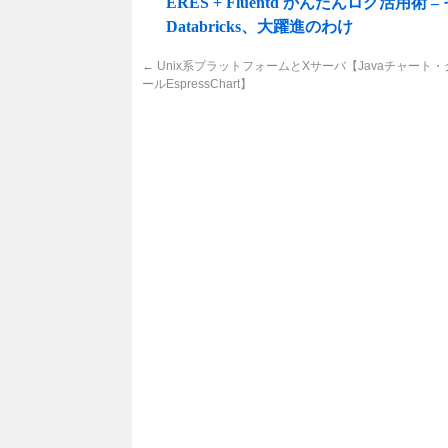
ERES + Fluentd かんたんログ活用術 
Databricks、大躍進のわけ
←
Unix系プラットフォームとXサーバ【Javaチャート
ールEspressChart】