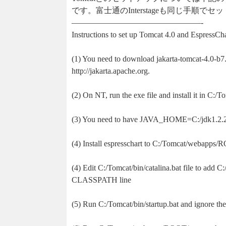
です。富士通のInterstageも同じ手順で
————————————————-
Instructions to set up Tomcat 4.0 and EspressCha
(1) You need to download jakarta-tomcat-4.0-b7
http://jakarta.apache.org.
(2) On NT, run the exe file and install it in C:/T
(3) You need to have JAVA_HOME=C:/jdk1.2.2 
(4) Install espresschart to C:/Tomcat/webapps/
(4) Edit C:/Tomcat/bin/catalina.bat file to add
CLASSPATH line
(5) Run C:/Tomcat/bin/startup.bat and ignore th