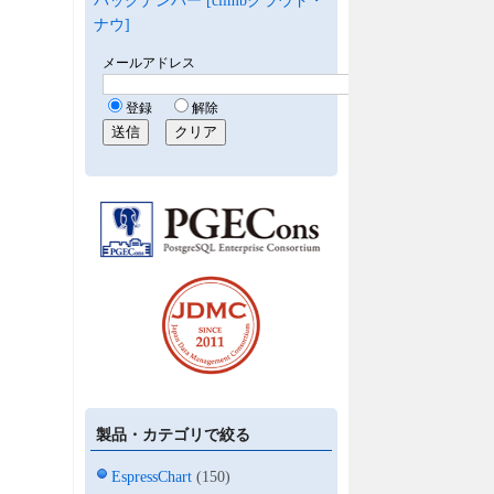
バックナンバー [climbクラウド・
ナウ]
製品・カテゴリで絞る
EspressChart
(150)