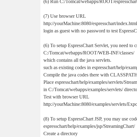
(6) Run C:/Tomcat/webapps/ROOT/espresschart/
(7) Use browser URL
http://yourMachine:8080/espresschart/index.htm
login as guest with no password to test EspressC
(6) To setup EspressChart Servlet, you need to cr
C:/Tomcat/webapps/ROOT/WEB-INF/classes/
which contains all the java servlets.
such as existing codes in espresschart/help/exa
Compile the java codes there with CLASSPATH t
Place espresschart/help/examples/servlets/Stre
in C:/Tomcat/webapps/examples/servlets/ directo
Test with browser URL
http://yourMachine:8080/examples/servlets/Expo
(8) To setup EspressChart JSP, you may use cod
espresschart/help/examples/jsp/StreamingChart/
Create a directory