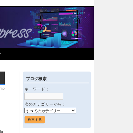
介
ブログ検索
imb
キーワード：
次のカテゴリーから：
順