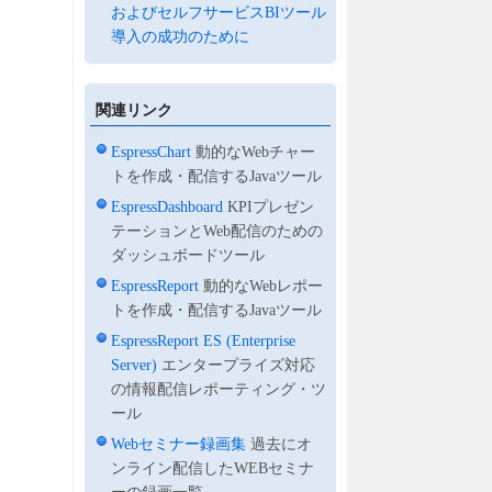
およびセルフサービスBIツール
導入の成功のために
関連リンク
EspressChart
動的なWebチャー
トを作成・配信するJavaツール
EspressDashboard
KPIプレゼン
テーションとWeb配信のための
ダッシュボードツール
EspressReport
動的なWebレポー
トを作成・配信するJavaツール
EspressReport ES (Enterprise
Server)
エンタープライズ対応
の情報配信レポーティング・ツ
ール
Webセミナー録画集
過去にオ
ンライン配信したWEBセミナ