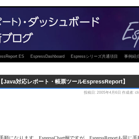
essReport ES
EspressDashboard
Espressシリーズ共通項目
事例紹
ava対応レポート・帳票ツールEspressReport】
投稿日:
2005年4月6日
作成者:
cl
ります。EspressChart例ですが、EspressReportも同じ手