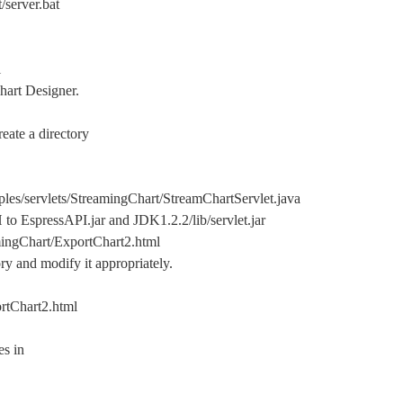
server.bat
l
hart Designer.
eate a directory
mples/servlets/StreamingChart/StreamChartServlet.java
o EspressAPI.jar and JDK1.2.2/lib/servlet.jar
amingChart/ExportChart2.html
ry and modify it appropriately.
rtChart2.html
es in