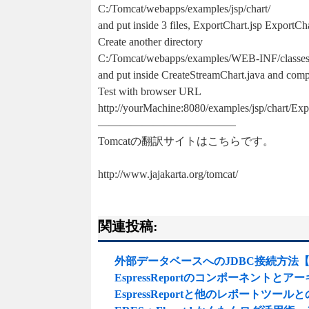
C:/Tomcat/webapps/examples/jsp/chart/
and put inside 3 files, ExportChart.jsp ExportC
Create another directory
C:/Tomcat/webapps/examples/WEB-INF/classes/
and put inside CreateStreamChart.java and comp
Test with browser URL
http://yourMachine:8080/examples/jsp/chart/Exp
————————————–
Tomcatの翻訳サイトはこちらです。
http://www.jajakarta.org/tomcat/
関連投稿:
外部データベースへのJDBC接続方法【Jav
EspressReportのコンポーネントとア
EspressReportと他のレポートツール