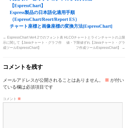
【EspressChart】
Espress製品の日本語化適用手順
（EspressChart/Reort/Report ES）
チャート座標と画像座標の変換方法[EspressChart]
←
EspressChart Ver4.2でのフォント表
HLCOチャートとラインチャートの上限
示に関して【Javaチャート・グラフ作
値・下限値ずれ【Javaチャート・グラ
成ツールEspressChart】
フ作成ツールEspressChart】
→
コメントを残す
メールアドレスが公開されることはありません。
※
が付い
ている欄は必須項目です
コメント
※