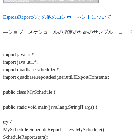
EspressReportのその他のコンポーネントについて
：
—ジョブ・スケジュールの指定のためのサンプル・コード
—–
import java.io.*;
import java.util.*;
import quadbase.scheduler.*;
import quadbase.reportdesigner.util.IExportConstants;
public class MySchedule {
public static void main(java.lang.String[] args) {
try {
MySchedule ScheduleReport = new MySchedule();
ScheduleReport.start();