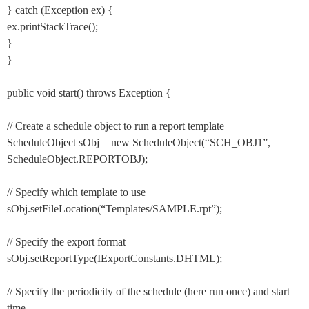
} catch (Exception ex) {
ex.printStackTrace();
}
}
public void start() throws Exception {
// Create a schedule object to run a report template
ScheduleObject sObj = new ScheduleObject(“SCH_OBJ1”,
ScheduleObject.REPORTOBJ);
// Specify which template to use
sObj.setFileLocation(“Templates/SAMPLE.rpt”);
// Specify the export format
sObj.setReportType(IExportConstants.DHTML);
// Specify the periodicity of the schedule (here run once) and start
time