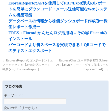
EspressReportのAPIを使用してPDF/Excel形式のレポー
トを簡単にダウンロード・メール送信可能なWebシステ
ムを構築可能
データベースの情報から株価ダッシュボード作成③ー株
価レポート作成ー
ERES + Fluentd かんたんログ活用術 – その⓪ Fluentdの
インストール
バーコードより省スペースを実現できる！QRコードで
のテキストエクスポート
←
EspressReportのコンポーネントと
EspressChartユーザ事例:IDS Scheer
アーキテクチャ【Java対応レポート・
AG【Javaチャート・グラフ作成ツール
帳票ツールEspressReport】
EspressChart】
→
ブログ検索
キーワード：
次のカテゴリーから：