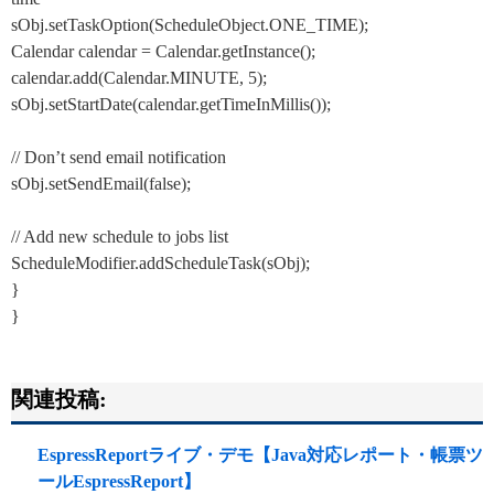
sObj.setTaskOption(ScheduleObject.ONE_TIME);
Calendar calendar = Calendar.getInstance();
calendar.add(Calendar.MINUTE, 5);
sObj.setStartDate(calendar.getTimeInMillis());
// Don’t send email notification
sObj.setSendEmail(false);
// Add new schedule to jobs list
ScheduleModifier.addScheduleTask(sObj);
}
}
関連投稿:
EspressReportライブ・デモ【Java対応レポート・帳票ツ
ールEspressReport】