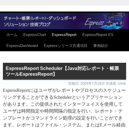
ホーム
EspressChart
EspressReport
EspressReport ES
EspressDashboard
Espressシリーズ共通項目
事例紹介
EspressReport Scheduler【Java対応レポート・帳票
ツールEspressReport】
投稿日:
2005年7月29日
作成者:
climb
EspressReportにはユーザがレポートやプロセスのスケジュー
リングすることができるSchedulerというアプリケーション
があります。この提供されたインターフェイスを使用して
ユーザは時間指定や時間間隔の指定を行い、レポート・テ
ンプレートかコマンドライン処理の設定を行いことができ
ます。レポートはファイル・システム、またはEメール経由