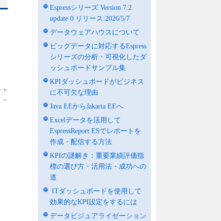
Espressシリーズ Version 7.2
update 0 リリース:2026/5/7
データウェアハウスについて
ビッグデータに対応するEspress
シリーズの分析・可視化したダ
ッシュボードサンプル集
KPIダッシュボードがビジネス
チャ
に不可欠な理由
】
→
Java EEからJakarta EEへ
Excelデータを活用して
EspressReport ESでレポートを
作成・配信する方法
KPIの謎解き：重要業績評価指
標の選び方・活用法・成功への
道
ITダッシュボードを使用して
効果的なKPI設定をするには
データビジュアライゼーション