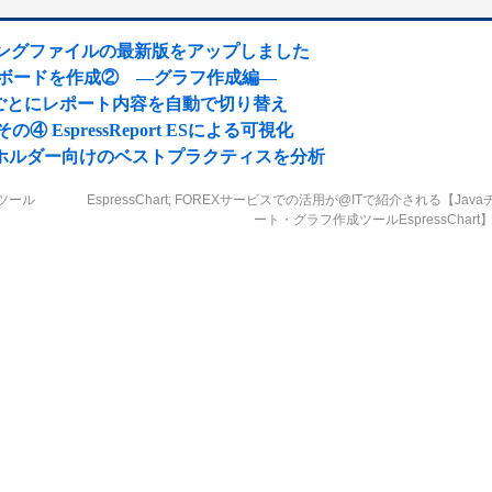
ッピングファイルの最新版をアップしました
ュボードを作成② ―グラフ作成編―
ごとにレポート内容を自動で切り替え
その④ EspressReport ESによる可視化
ホルダー向けのベストプラクティスを分析
票ツール
EspressChart; FOREXサービスでの活用が@ITで紹介される【Java
ート・グラフ作成ツールEspressChart