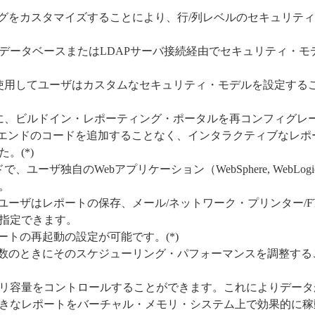
ングをカスタマイズすることにより、行/列レベルのセキュリテ
ESに対してデータベースまたはLDAPサーバ接続経由でセキュリティ・モ
を使用してユーザはカスタムなセキュリティ・モデルを設定する
s)を使用するために、ビルドイン・レポーティング・ポータルを再コンフィグレ
・エンドのコードを追加することなく、インタラクティブなレポ
。(*)
ユーザ独自のWebアプリケーション（WebSphere, WebLogi
。
ユーザはレポートの保存、メール/ネットワーク・プリンター/F
指定できます。
ートの再起動の設定が可能です。(*)
多数のときにそのスケジューリング・パフォーマンスを調整する
使用するメモリ容量をコントロールすることができます。これによりデー
きなレポートをバーチャル・メモリ・システム上で効果的に稼