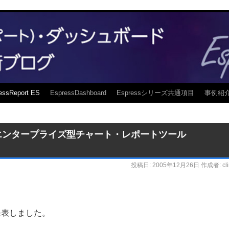
essReport ES
EspressDashboard
Espressシリーズ共通項目
事例紹
4を発表【エンタープライズ型チャート・レポートツール
投稿日:
2005年12月26日
作成者:
cl
月）に発表しました。