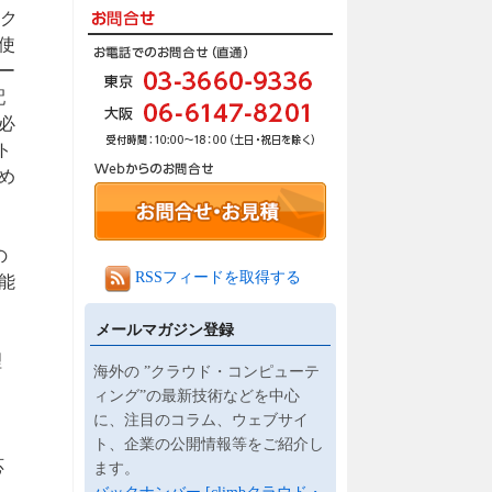
ク
を使
ー
配
必
ト
め
の
RSSフィードを取得する
能
ま
メールマガジン登録
理
海外の ”クラウド・コンピューテ
ィング”の最新技術などを中心
に、注目のコラム、ウェブサイ
ト、企業の公開情報等をご紹介し
応
ます。