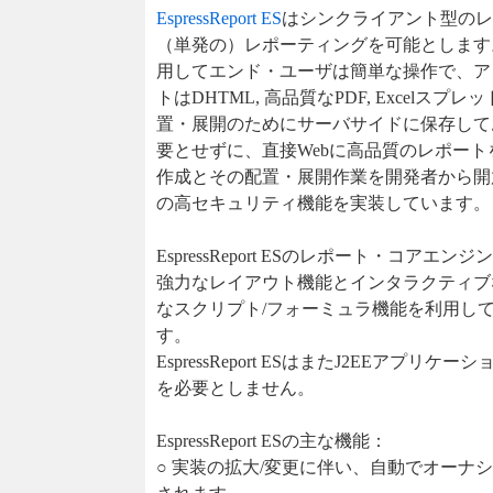
EspressReport ES
はシンクライアント型のレ
（単発の）レポーティングを可能とします。Q
用してエンド・ユーザは簡単な操作で、ア
トはDHTML, 高品質なPDF, Excel
置・展開のためにサーバサイドに保存して
要とせずに、直接Webに高品質のレポー
作成とその配置・展開作業を開発者から開
の高セキュリティ機能を実装しています。
EspressReport ESのレポート・コアエン
強力なレイアウト機能とインタラクティブ
なスクリプト/フォーミュラ機能を利用し
す。
EspressReport ESはまたJ2EE
を必要としません。
EspressReport ESの主な機能：
○ 実装の拡大/変更に伴い、自動でオーナ