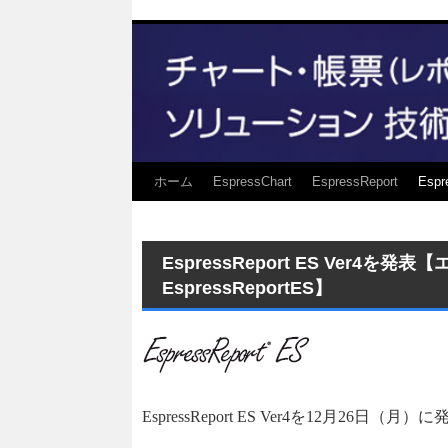
ホーム
EspressChart
EspressReport
Espr
EspressReport ES Ver
EspressReportES】
EspressReport ES Ver4を12月26日（