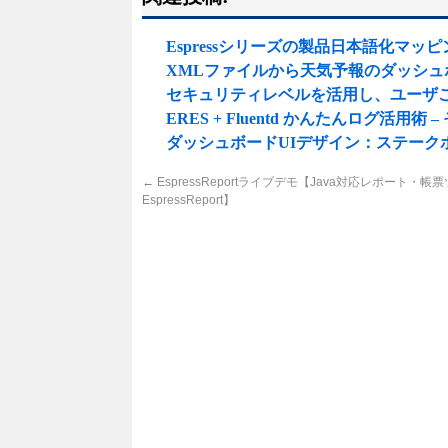
Espressシリーズの製品日本語化マ
XMLファイルから天気予報のダッシ
セキュリティレベルを活用し、ユーザ
ERES + Fluentd かんたんログ活用術 – 
ダッシュボードUIデザイン：ステーク
←
EspressReportライブデモ【Java対応レポート・帳
EspressReport】