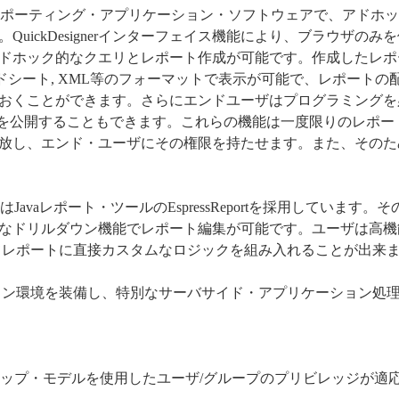
ポーティング・アプリケーション・ソフトウェアで、アドホッ
uickDesignerインターフェイス機能により、ブラウザのみ
ドホック的なクエリとレポート作成が可能です。作成したレポ
スプレッドシート, XML等のフォーマットで表示が可能で、レポートの
おくことができます。さらにエンドユーザはプログラミングを
トを公開することもできます。これらの機能は一度限りのレポー
放し、エンド・ユーザにその権限を持たせます。また、そのた
ジンはJavaレポート・ツールのEspressReportを採用しています。そ
なドリルダウン機能でレポート編集が可能です。ユーザは高機
てレポートに直接カスタムなロジックを組み入れることが出来
アプリケーション環境を装備し、特別なサーバサイド・アプリケーション処
シップ・モデルを使用したユーザ/グループのプリビレッジが適