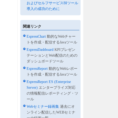
およびセルフサービスBIツール
導入の成功のために
関連リンク
EspressChart
動的なWebチャー
トを作成・配信するJavaツール
EspressDashboard
KPIプレゼン
テーションとWeb配信のための
ダッシュボードツール
EspressReport
動的なWebレポー
トを作成・配信するJavaツール
EspressReport ES (Enterprise
Server)
エンタープライズ対応
の情報配信レポーティング・ツ
ール
Webセミナー録画集
過去にオ
ンライン配信したWEBセミナ