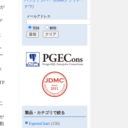
バックナンバー [climbクラウド・
ナウ]
ィが
デ
こ
ー
ー
c
TP
こ
製品・カテゴリで絞る
タが
動
EspressChart
(150)