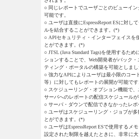
されます。
○ 同じレポートでユーザごとのビューイ
可能です。
○ ユーザは直接にEspressReport 
ルを結合することができます。(*)
○ APIセキュリティ・インターフェイス
とができます。(*)
○ JTSL (Java Standard Tag
ションすることで、Web開発者がバック
ティング・ポータルの構築を可能としました
○ 強力なAPIによりユーザは最小限のコードで、
等）に対してもレポートの展開が可能です
○ スケジューリング・オプション機能で、
サーバへのレポートの配信スケジュールが
○ サーバ・ダウンで配信できなかったレポ
○ ユーザはスケジューリング・ジョブが
とができます。(*)
○ ユーザはEspressReport ESで
設定された制限を越えたときに、非常に大