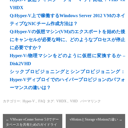
VHDX
Q:Hyper-V上で稼働するWindows Server 2012 VMのネイ
ティブなNICチーム作成方法は？
Q:Hyper-Vの仮想マシン(VM)のエクスポートを始めた後
にキャンセルが必要な時に、どのようなプロセスが停止
に必要ですか？
Hyper-V:物理マシンをどのように仮想に変換するか –
Disk2VHD
シックプロビジョニングとシンプロビジョニング：
Hyper-Vディプロイでのハイパープロビジョンのパフォ
ーマンスの違いは？
カテゴリー:
Hyper-V
,
FAQ
タグ:
VHDX
,
VHD
パーマリンク
←
VMware vCenter Server 5.0でデー
vMotionとStorage vMotionの違い
→
タベースを共有ためのガイドライ