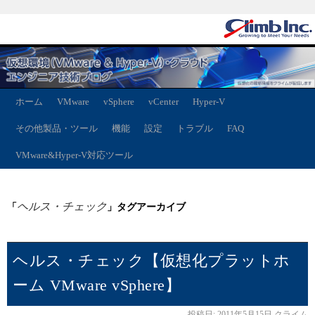
ホーム
VMware
vSphere
vCenter
Hyper-V
その他製品・ツール
機能
設定
トラブル
FAQ
VMware&Hyper-V対応ツール
ヘルス・チェック
「
」タグアーカイブ
ヘルス・チェック【仮想化プラットホ
ーム VMware vSphere】
投稿日:
2011年5月15日
クライム