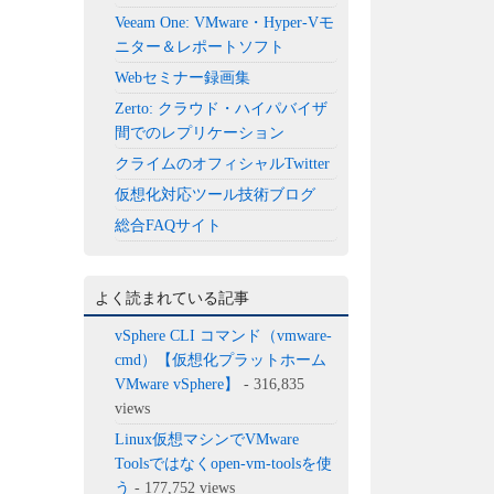
Veeam One: VMware・Hyper-Vモ
ニター＆レポートソフト
Webセミナー録画集
Zerto: クラウド・ハイパバイザ
間でのレプリケーション
クライムのオフィシャルTwitter
仮想化対応ツール技術ブログ
総合FAQサイト
よく読まれている記事
vSphere CLI コマンド（vmware-
cmd）【仮想化プラットホーム
VMware vSphere】
- 316,835
views
Linux仮想マシンでVMware
Toolsではなくopen-vm-toolsを使
う
- 177,752 views