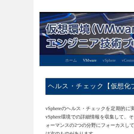
ホーム
VMware
vSphere
vCente
ヘルス・チェック【仮想化プラッ
vSphereのヘルス・チェックを定期
vSphere環境での詳細情報を収集し
ォーマンスの2つの分野にフォーカスし
は次のものがあります。