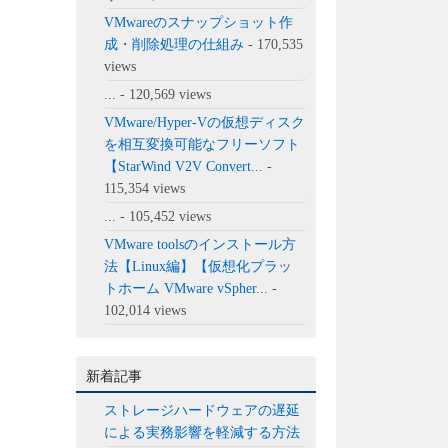
VMwareのスナップショット作
成・削除処理の仕組み
- 170,535
views
...
- 120,569 views
VMware/Hyper-Vの仮想ディスク
を相互変換可能なフリーソフト
【StarWind V2V Convert...
-
115,354 views
...
- 105,452 views
VMware toolsのインストール方
法【Linux編】【仮想化プラッ
トホーム VMware vSpher...
-
102,014 views
新着記事
ストレージハードウェアの遅延
による実務影響を軽減する方法