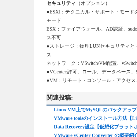
セキュリティ
（オプション）
●ESXi：テクニカル・サポート・モー
モード
ESX：ファイアウォール、AD認証、su
ス不可
●ストレージ：物理LUNセキュリティとマ
ス
ネットワーク：VSwitch/VM配置、vS
●VCenter:許可、ロール、データベース、
●VM：リモート・コンソール・アクセ
関連投稿:
Linux VM上でMySQLのバックアップ
VMware toolsのインストール方法【L
Data Recovery設定【仮想化プラットホー
VMware vCenter Converter の概