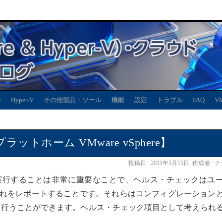
r
Hyper-V
その他製品・ツール
機能
設定
トラブル
FAQ
V
トホーム VMware vSphere】
投稿日:
2011年5月15日
作成者:
ク
的に実行することは非常に重要なことで、ヘルス・チェックはユ
て、それをレポートすることです。それらはコンフィグレーション
て行うことができます。ヘルス・チェック項目として考えられ