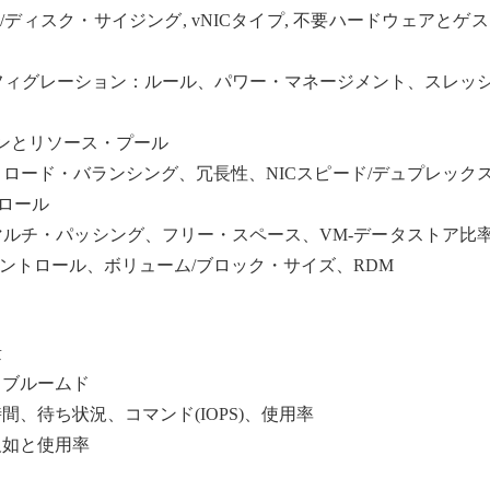
リ/ディスク・サイジング, vNICタイプ, 不要ハードウェアとゲス
Scheduler)コンフィグレーション：ルール、パワー・マネージメント、スレ
ョンとリソース・プール
ロード・バランシング、冗長性、NICスピード/デュプレック
トロール
マルチ・パッシング、フリー・スペース、VM-データストア比
コントロール、ボリューム/ブロック・サイズ、RDM
量
、ブルームド
、待ち状況、コマンド(IOPS)、使用率
欠如と使用率