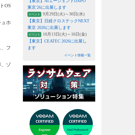
【東京】AIエージェントDXPO
トOS
東京'26に出展します
9月29日(火)～30日(水)
イベント
【東京】日経クロステックNEXT
ッシュホ
東京 2026に出展します
10月13日(火)～16日(金)
イベント
【東京】CEATEC 2026に出展し
ス、フ
ます
イベント情報一覧
率、ゾ