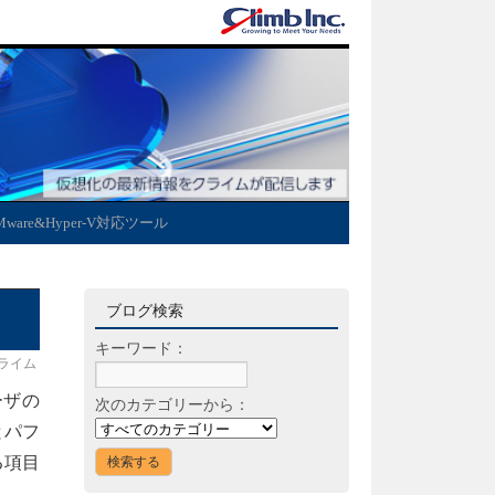
Mware&Hyper-V対応ツール
ブログ検索
キーワード：
ライム
ーザの
次のカテゴリーから：
とパフ
る項目