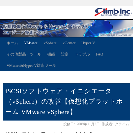
ホーム
VMware
vSphere
vCenter
Hyper-V
その他製品・ツール
機能
設定
トラブル
FAQ
VMware&Hyper-V対応ツール
iSCSIソフトウェア・イニシエータ
（vSphere）の改善【仮想化プラットホ
ーム VMware vSphere】
投稿日:
2009年11月2日
作成者:
クライム