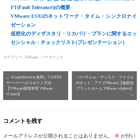
FT(Fault Tolerance)]の概要
VMware ESXiのネットワーク・タイム・シンクロナイ
ゼーション
仮想化のディザスタリ・リカバリ・プランに関するエッ
センシャル・チェックリスト(プレゼンテーション）
カテゴリー:
VMware
パーマリンク
←
vCenterServerを使用してのESX
バーチャル・ディスク・ファイル
サーバーへのコネクト方法
のホット・アド (VMware)【仮想化
【VMware環境管理 VMware
プラットホーム VMware vSphere】
vCenter】
→
コメントを残す
メールアドレスが公開されることはありません。
※
が付い