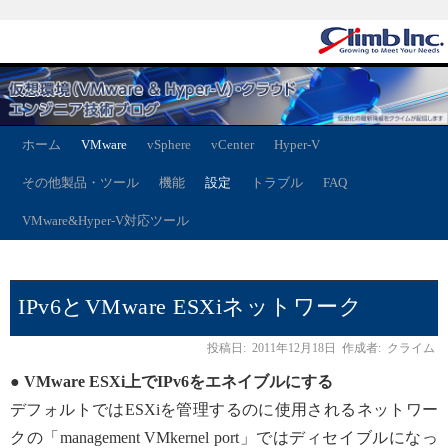
ホーム
VMware
vSphere
vCenter
Hyper-V
その他製品・ツール
機能
設定
トラブル
FAQ
VMware&Hyper-V対応ツール
IPv6とVMware ESXiネットワーク
投稿日:
2011年12月18日
作成者:
クライム
● VMware ESXi上でIPv6をエネイブルにする
デフォルトではESXiを管理するのに使用されるネットワー
クの「management VMkernel port」ではディセイブルになっ