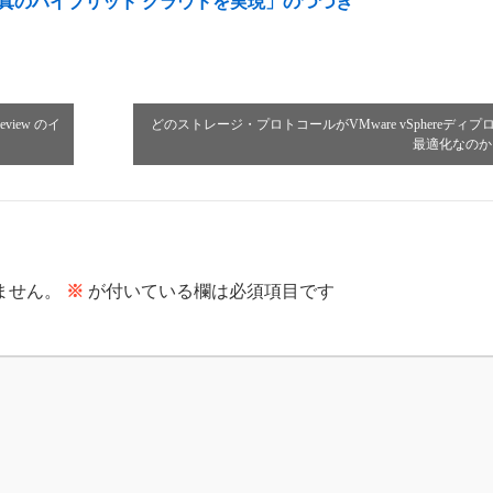
発表 ~真のハイブリッド クラウドを実現」のつづき
review のイ
どのストレージ・プロトコールがVMware vSphereディプ
最適化なの
ません。
※
が付いている欄は必須項目です