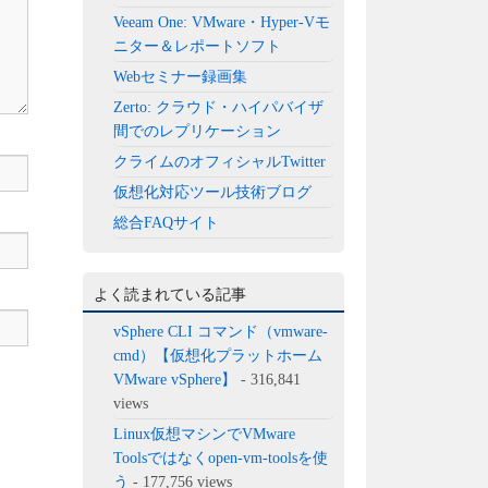
Veeam One: VMware・Hyper-Vモ
ニター＆レポートソフト
Webセミナー録画集
Zerto: クラウド・ハイパバイザ
間でのレプリケーション
クライムのオフィシャルTwitter
仮想化対応ツール技術ブログ
総合FAQサイト
よく読まれている記事
vSphere CLI コマンド（vmware-
cmd）【仮想化プラットホーム
VMware vSphere】
- 316,841
views
Linux仮想マシンでVMware
Toolsではなくopen-vm-toolsを使
う
- 177,756 views