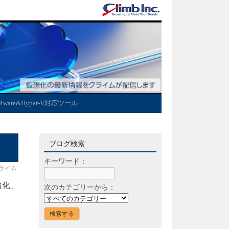
Mware&Hyper-V対応ツール
ブログ検索
キーワード：
ライム
強化、
次のカテゴリーから：