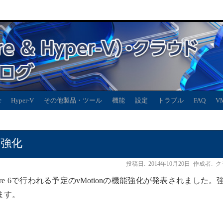
r
Hyper-V
その他製品・ツール
機能
設定
トラブル
FAQ
V
機能強化
投稿日:
2014年10月20日
作成者:
ク
Sphere 6で行われる予定のvMotionの機能強化が発表されました。
ます。