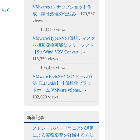
VMwareのスナップショット作
こちら
成・削除処理の仕組み
- 170,537
views
...
- 120,580 views
VMware/Hyper-Vの仮想ディスク
を相互変換可能なフリーソフト
【StarWind V2V Convert...
-
115,359 views
...
- 105,456 views
VMware toolsのインストール方
法【Linux編】【仮想化プラッ
トホーム VMware vSpher...
-
102,020 views
新着記事
ストレージハードウェアの遅延
による実務影響を軽減する方法