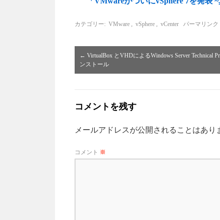
「VMwareがついにvSphere 7を
カテゴリー:
VMware
,
vSphere
,
vCenter
パーマリンク
←
VirtualBox とVHDによるWindows Server Technical P
ンストール
コメントを残す
メールアドレスが公開されることはあり
コメント
※