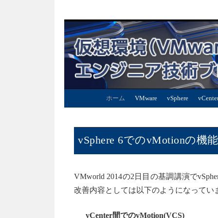
ホーム
VMware
vSphere
vCente
vSphere 6でのvMotionの
VMworld 2014の2日目の基調講演でv
改善内容としては以下のようになってい
vCenter間でのvMotion(VCS)