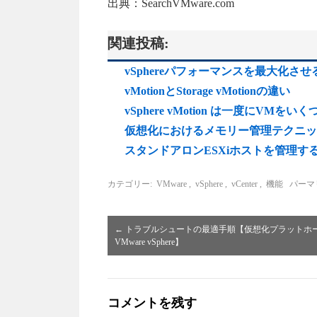
出典：SearchVMware.com
関連投稿:
vSphereパフォーマンスを最大化
vMotionとStorage vMotionの違い
vSphere vMotion は一度にV
仮想化におけるメモリー管理テクニッ
スタンドアロンESXiホストを管理するために
カテゴリー:
VMware
,
vSphere
,
vCenter
,
機能
パーマ
←
トラブルシュートの最適手順【仮想化プラットホ
VMware vSphere】
コメントを残す