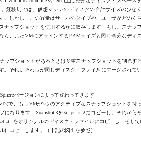
irtual machine file system )上に充分なディスク・スペー
す。経験則では、仮想マシンのディスクの合計サイズの少な
です。しかし、この容量はサーバのタイプや、ユーザがどのく
スナップショットを使用するかに依存します。もし、スナッ
なら、またVMにアサインするRAMサイズと同じ余分なディ
、多重スナップショットがあるときは多重スナップショットを削除す
す。それはそれらが同じディスク・ファイルにマージされて
phereバージョンによって変わってきます。
tructure 3 (VI3)で、もしVMが3つのアクティブなスナップショットを
ます。Snapshot 3をSnapshot 2にコピーし、それから
apshot 1をオリジナルのディスク・ファイルにコピーし、そしてhel
ファイルにコピーします。（下記の図１を参照）