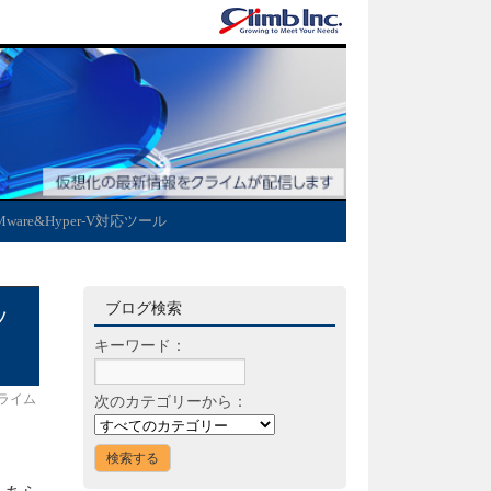
Mware&Hyper-V対応ツール
ブログ検索
ッ
キーワード：
ライム
次のカテゴリーから：