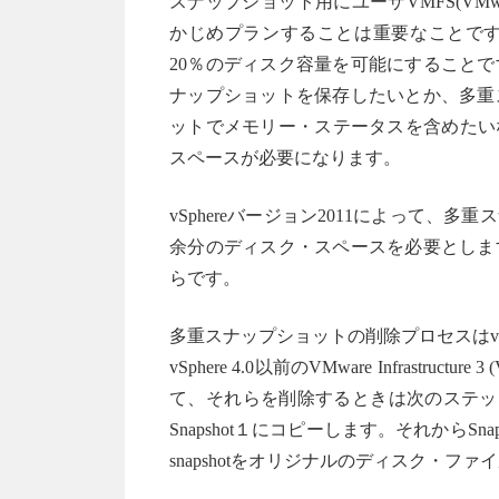
スナップショット用にユーザVMFS(VMware v
かじめプランすることは重要なことで
20％のディスク容量を可能にすること
ナップショットを保存したいとか、多重
ットでメモリー・ステータスを含めたい
スペースが必要になります。
vSphereバージョン2011によって
余分のディスク・スペースを必要としま
らです。
多重スナップショットの削除プロセスはvS
vSphere 4.0以前のVMware Infras
て、それらを削除するときは次のステップになり
Snapshot１にコピーします。それからSn
snapshotをオリジナルのディスク・