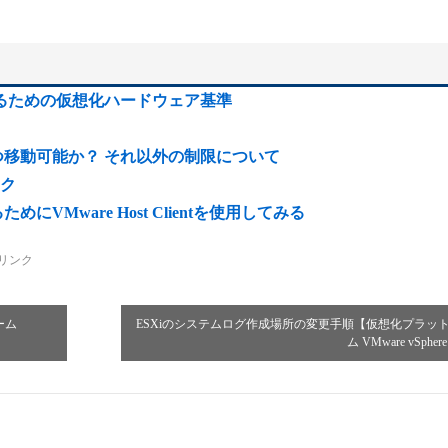
させるための仮想化ハードウェア基準
Mをいくつ移動可能か？ それ以外の制限について
ク
VMware Host Clientを使用してみる
リンク
ーム
ESXiのシステムログ作成場所の変更手順【仮想化プラッ
ム VMware vSphe