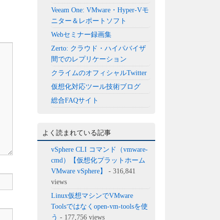
Veeam One: VMware・Hyper-Vモ
ニター＆レポートソフト
Webセミナー録画集
Zerto: クラウド・ハイパバイザ
間でのレプリケーション
クライムのオフィシャルTwitter
仮想化対応ツール技術ブログ
総合FAQサイト
よく読まれている記事
vSphere CLI コマンド（vmware-
cmd）【仮想化プラットホーム
VMware vSphere】
- 316,841
views
Linux仮想マシンでVMware
Toolsではなくopen-vm-toolsを使
う
- 177,756 views