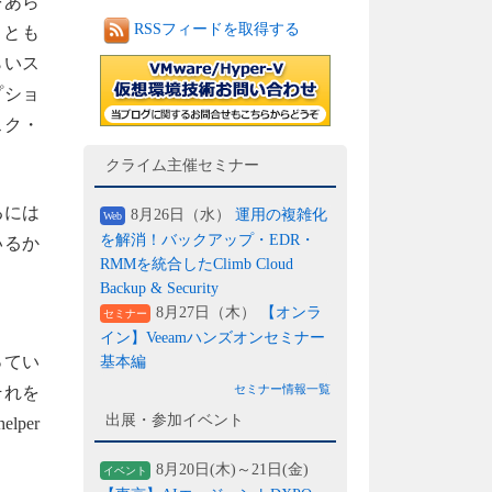
スをあら
RSSフィードを取得する
くとも
らいス
プショ
スク・
クライム主催セミナー
るには
8月26日（水）
運用の複雑化
Web
を解消！バックアップ・EDR・
いるか
RMMを統合したClimb Cloud
Backup & Security
8月27日（木）
【オンラ
セミナー
イン】Veeamハンズオンセミナー
持ってい
基本編
セミナー情報一覧
それを
出展・参加イベント
per
8月20日(木)～21日(金)
イベント