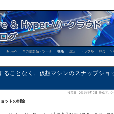
r
Hyper-V
その他製品・ツール
機能
設定
トラブル
FAQ
V
することなく、仮想マシンのスナップショ
投稿日:
2011年6月9日
作成者:
ク
ショットの削除