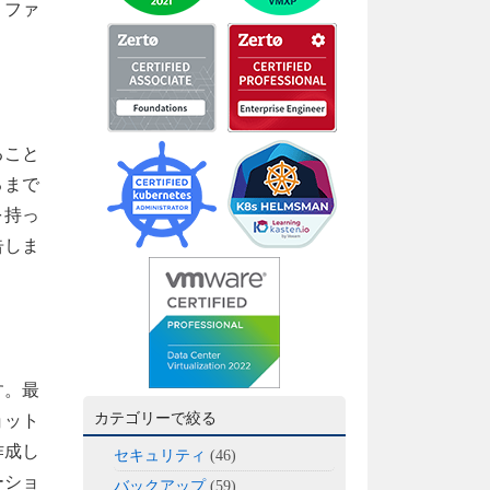
・ファ
ること
るまで
を持っ
告しま
す。最
カテゴリーで絞る
ョット
作成し
セキュリティ
(46)
ーショ
バックアップ
(59)