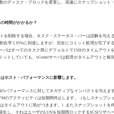
数のディスク・ブロックを変更し、高速にスナップショット
いの時間がかかるか？
ショットを削除する場合、タスク・ステータス・バーは誤解を与え
割合早く95%に到達しますが、完全にコミット処理が完了す
erサーバはすべてのタスク用にデフォルトで15分のタイムアウト
ットしていても、vCenterサーバは処理がタイムアウトと報
クはホスト・パフォーマンスに影響します。
Mのパフォーマンスに対してネガティブなインパクトを与えま
VMのアクティビティは短期間停止します。（もしスナップシ
きにはタイムアウトに気がつきます。）またスナップショットを
生し、それはユーザのLUNを短期間ロックするSCSIリザベ