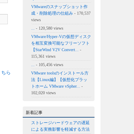
VMwareのスナップショット作
成・削除処理の仕組み
- 170,537
views
...
- 120,580 views
VMware/Hyper-Vの仮想ディスク
を相互変換可能なフリーソフト
【StarWind V2V Convert...
-
115,361 views
...
- 105,456 views
こちら
VMware toolsのインストール方
法【Linux編】【仮想化プラッ
トホーム VMware vSpher...
-
102,020 views
新着記事
ストレージハードウェアの遅延
による実務影響を軽減する方法