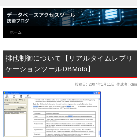
ホーム
排他制御について【リアルタイムレプリ
ケーションツールDBMoto】
投稿日:
2007年1月11日
作成者:
cli