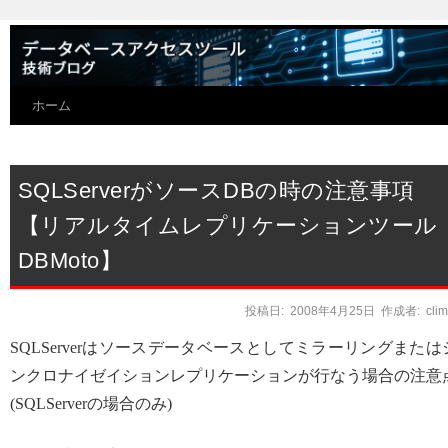
ホーム
SQLServerがソースDBの時の注意事項
【リアルタイムレプリケーションツール
DBMoto】
投稿日:
2008年4月25日
作成者:
cli
SQLServerはソースデータベースとしてミラーリングまたは
ンクロナイゼイションレプリケーションが行なう場合の注意
(SQLServerの場合のみ)