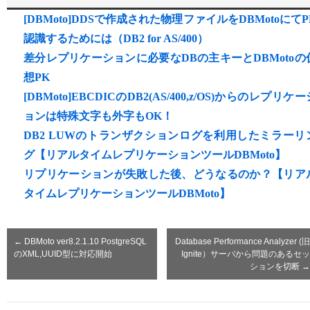
[DBMoto]DDSで作成された物理ファイルをDBMotoにてP
認識するためには（DB2 for AS/400）
差分レプリケーションに必要なDBの主キーとDBMotoの
想PK
[DBMoto]EBCDICのDB2(AS/400,z/OS)からのレプリケー
ョンは特殊文字も外字もOK！
DB2 LUWのトランザクションログを利用したミラーリ
グ【リアルタイムレプリケーションツールDBMoto】
リプリケーションが失敗した後、どうなるのか？【リア
タイムレプリケーションツールDBMoto】
←
DBMoto ver8.2.1.10 PostgreSQL
Database Performance Analyzer (旧
のXML,UUID型に対応開始
Ignite）サーバから問題のあるセッ
ションを切断
→