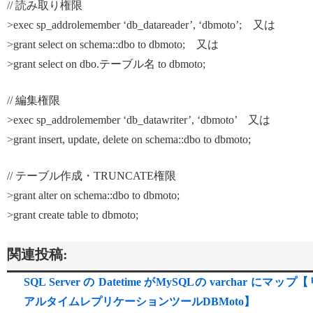
// 読み取り権限
>exec sp_addrolemember ‘db_datareader’, ‘dbmoto’; 又は
>grant select on schema::dbo to dbmoto; 又は
>grant select on dbo.テーブル名 to dbmoto;
// 編集権限
>exec sp_addrolemember ‘db_datawriter’, ‘dbmoto’ 又は
>grant insert, update, delete on schema::dbo to dbmoto;
// テーブル作成・TRUNCATE権限
>grant alter on schema::dbo to dbmoto;
>grant create table to dbmoto;
関連投稿:
SQL Server の Datetime がMySQLの varchar にマップ
アルタイムレプリケーションツールDBMoto】