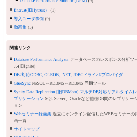
Database Performance Monitor (DPM)
(9)
Entrust(旧Hytrust）
(1)
導入ユーザ事例
(9)
動画集
(5)
関連リンク
Database Performance Analyzer
データベースのレスポンス分析ツ
ル(旧Ignite)
DB2対応ODBC, OLEDB, .NET, JDBCドライバ/プロバイダ
GlueSync
NoSQL⇔RDBMS⇔RDBMS 同期ツール
Synity Data Replication [旧DBMoto] マルチDB対応リアルタイム
プリケーション
SQL Server、Oracleなど他種DB間のレプリケー
ョン
Webセミナー録画集
過去にオンライン配信したWEBセミナーの
画一覧
サイトマップ