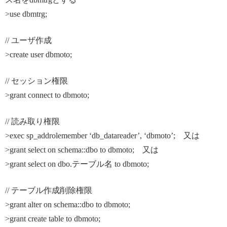
>use dbmtrg;
// ユーザ作成
>create user dbmoto;
// セッション権限
>grant connect to dbmoto;
// 読み取り権限
>exec sp_addrolemember ‘db_datareader’, ‘dbmoto’; 又は
>grant select on schema::dbo to dbmoto; 又は
>grant select on dbo.テーブル名 to dbmoto;
// テーブル作成削除権限
>grant alter on schema::dbo to dbmoto;
>grant create table to dbmoto;