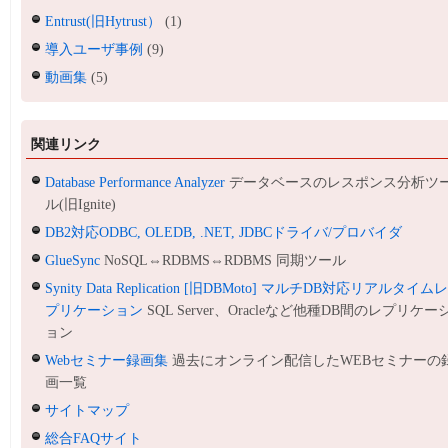
Entrust(旧Hytrust）
(1)
導入ユーザ事例
(9)
動画集
(5)
関連リンク
Database Performance Analyzer
データベースのレスポンス分析ツ
ル(旧Ignite)
DB2対応ODBC, OLEDB, .NET, JDBCドライバ/プロバイダ
GlueSync
NoSQL⇔RDBMS⇔RDBMS 同期ツール
Synity Data Replication [旧DBMoto] マルチDB対応リアルタイム
プリケーション
SQL Server、Oracleなど他種DB間のレプリケー
ョン
Webセミナー録画集
過去にオンライン配信したWEBセミナーの
画一覧
サイトマップ
総合FAQサイト