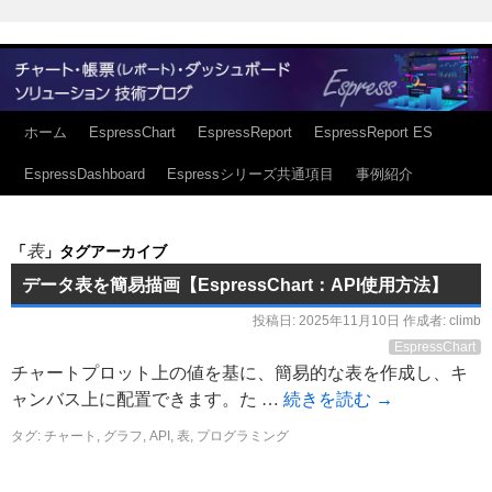
ホーム
EspressChart
EspressReport
EspressReport ES
EspressDashboard
Espressシリーズ共通項目
事例紹介
表
「
」タグアーカイブ
データ表を簡易描画【EspressChart：API使用方法】
投稿日:
2025年11月10日
作成者:
climb
EspressChart
チャートプロット上の値を基に、簡易的な表を作成し、キ
ャンバス上に配置できます。た …
続きを読む
→
タグ:
チャート
,
グラフ
,
API
,
表
,
プログラミング