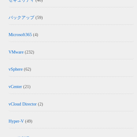
セキュリティ
(46)
バックアップ
(59)
Microsoft365
(4)
VMware
(232)
vSphere
(62)
vCenter
(21)
vCloud Director
(2)
Hyper-V
(49)