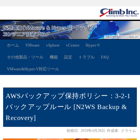
ホーム
VMware
vSphere
vCenter
Hyper-V
その他製品・ツール
機能
設定
トラブル
FAQ
VMware&Hyper-V対応ツール
AWSバックアップ保持ポリシー：3-2-1
バックアップルール [N2WS Backup &
Recovery]
投稿日:
2019年4月28日
作成者:
クライム