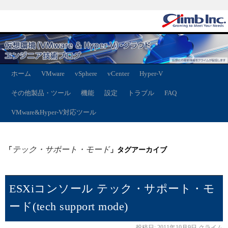
ホーム
VMware
vSphere
vCenter
Hyper-V
その他製品・ツール
機能
設定
トラブル
FAQ
VMware&Hyper-V対応ツール
テック・サポート・モード
「
」タグアーカイブ
ESXiコンソール テック・サポート・モ
ード(tech support mode)
投稿日:
2011年10月9日
クライム