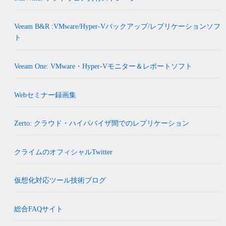
Veeam B&R :VMware/Hyper-Vバックアップ/レプリケーションソフ
ト
Veeam One: VMware・Hyper-Vモニター＆レポートソフト
Webセミナー録画集
Zerto: クラウド・ハイパバイザ間でのレプリケーション
クライムのオフィシャルTwitter
仮想化対応ツール技術ブログ
総合FAQサイト