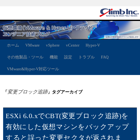
ホーム
VMware
vSphere
vCenter
Hyper-V
その他製品・ツール
機能
設定
トラブル
FAQ
VMware&Hyper-V対応ツール
変更ブロック追跡
「
」タグアーカイブ
ESXi 6.0.xでCBT(変更ブロック追跡)を
有効にした仮想マシンをバックアップ
すると誤った変更セクタが返されま