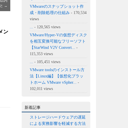
間以内
こと
→
VMwareのスナップショット作
成・削除処理の仕組み
- 170,534
views
...
- 120,565 views
メン
VMware/Hyper-Vの仮想ディスク
を相互変換可能なフリーソフト
【StarWind V2V Convert...
-
115,353 views
...
- 105,451 views
VMware toolsのインストール方
法【Linux編】【仮想化プラッ
トホーム VMware vSpher...
-
102,011 views
新着記事
ストレージハードウェアの遅延
による実務影響を軽減する方法