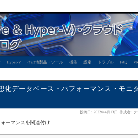
r
Hyper-V
その他製品・ツール
機能
設定
トラブル
FAQ
V
ための仮想化データベース・パフォーマンス・モニ
投稿日:
2022年4月13日
作成者:
ク
フォーマンスを関連付け