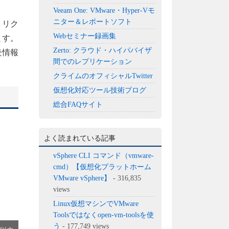
Veeam One: VMware・Hyper-Vモ
ニター＆レポートソフト
メトリク
Webセミナー録画集
ます。
Zerto: クラウド・ハイパバイザ
続情報
間でのレプリケーション
クライムのオフィシャルTwitter
仮想化対応ツール技術ブログ
総合FAQサイト
よく読まれている記事
vSphere CLI コマンド（vmware-
cmd）【仮想化プラットホーム
VMware vSphere】
- 316,835
views
Linux仮想マシンでVMware
Toolsではなくopen-vm-toolsを使
う
- 177,749 views