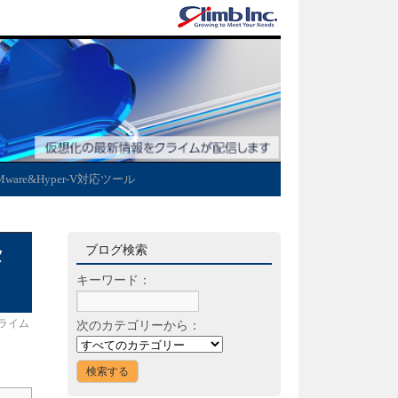
Mware&Hyper-V対応ツール
ブログ検索
タ
キーワード：
ライム
次のカテゴリーから：