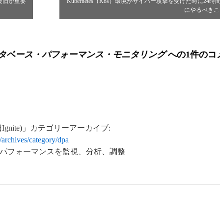
復旧が重要
Kubernetes（K8s）環境がサイバー攻撃を受けた時に24時
にやるべき
想化データベース・パフォーマンス・モニタリング
への1件のコ
yzer (旧Ignite)」カテゴリーアーカイブ:
archives/category/dpa
のパフォーマンスを監視、分析、調整