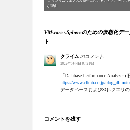
←
ランサムウェアの攻撃中に起こることと、そして
な理由
VMware vSphereのための仮
ト
クライム
のコメント:
2022年5月4日 9:42 PM
「Database Performance Anal
https://www.climb.co.jp/blog_dbmoto/
データベースおよびSQLクエリ
コメントを残す