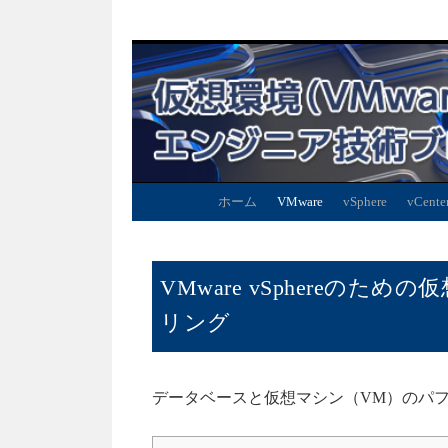
ホーム
VMware
vSphere
vCente
VMware vSphereの
リング
データベースと仮想マシン（VM）のパ