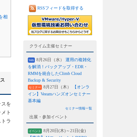
RSSフィードを取得する
を相
クライム主催セミナー
8月26日（水）
運用の複雑化
Web
を解消！バックアップ・EDR・
RMMを統合したClimb Cloud
ス
Backup & Security
8月27日（木）
【オンラ
セミナー
イン】Veeamハンズオンセミナー
基本編
ンスを
セミナー情報一覧
ンメト
出展・参加イベント
ストラ
8月20日(木)～21日(金)
イベント