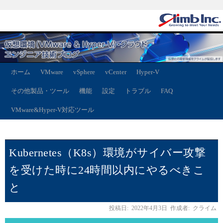
ホーム
VMware
vSphere
vCenter
Hyper-V
その他製品・ツール
機能
設定
トラブル
FAQ
VMware&Hyper-V対応ツール
Kubernetes（K8s）環境がサイバー攻撃
を受けた時に24時間以内にやるべきこ
と
投稿日:
2022年4月3日
作成者:
クライム