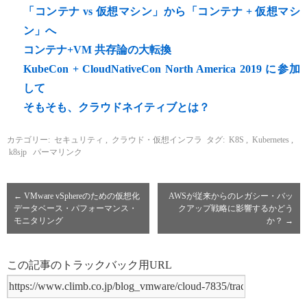
「コンテナ vs 仮想マシン」から「コンテナ + 仮想マシ
ン」へ
コンテナ+VM 共存論の大転換
KubeCon + CloudNativeCon North America 2019 に参加
して
そもそも、クラウドネイティブとは？
カテゴリー:
セキュリティ
,
クラウド・仮想インフラ
タグ:
K8S
,
Kubernetes
,
k8sjp
パーマリンク
←
VMware vSphereのための仮想化
AWSが従来からのレガシー・バッ
データベース・パフォーマンス・
クアップ戦略に影響するかどう
モニタリング
か？
→
この記事のトラックバック用URL