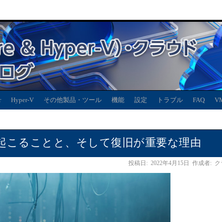
r
Hyper-V
その他製品・ツール
機能
設定
トラブル
FAQ
V
起こることと、そして復旧が重要な理由
投稿日:
2022年4月15日
作成者:
ク