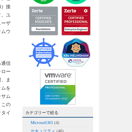
l）接
す。ユ
ユーザ
サムウ
る通信
ンロー
間、ま
テムを
ンサム
 この
なタイ
カテゴリーで絞る
Microsoft365
(4)
セキュリティ
(46)