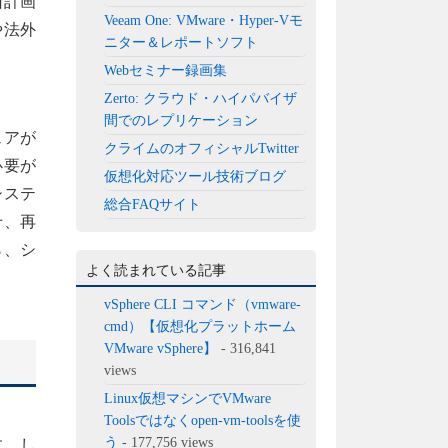
旧計画
Veeam One: VMware・Hyper-Vモ
や法外
ニター＆レポートソフト
Webセミナー録画集
Zerto: クラウド・ハイパバイザ
間でのレプリケーション
ェアが
クライムのオフィシャルTwitter
必要が
仮想化対応ツール技術ブログ
システ
総合FAQサイト
せ、再
ら、シ
よく読まれている記事
vSphere CLI コマンド（vmware-
cmd）【仮想化プラットホーム
VMware vSphere】
- 316,841
views
Linux仮想マシンでVMware
Toolsではなくopen-vm-toolsを使
う
- 177,756 views
す。し