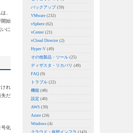
バックアップ
(59)
れは、
VMware
(232)
が開始
vSphere
(62)
戦いに
vCenter
(21)
vCloud Director
(2)
Hyper-V
(49)
その他製品・ツール
(25)
ディザスタ・リカバリ
(49)
FAQ
(9)
トラブル
(22)
なけれ
機能
(48)
損失だ
設定
(40)
AWS
(39)
Azure
(24)
Windows
(4)
暗号化
クラウド・仮想インフラ
(143)