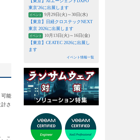
【東京】AIエージェントDXPO
東京'26に出展します
9月29日(火)～30日(水)
イベント
【東京】日経クロステックNEXT
東京 2026に出展します
10月13日(火)～16日(金)
イベント
【東京】CEATEC 2026に出展し
ます
イベント情報一覧
。可能
設計さ
す。こ