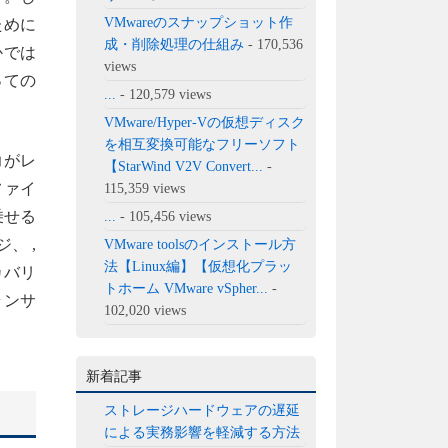
VMwareのスナップショット作
ために
成・削除処理の仕組み
- 170,536
かでは
views
っての
...
- 120,579 views
VMware/Hyper-Vの仮想ディスク
を相互変換可能なフリーソフト
力がレ
【StarWind V2V Convert...
-
ファイ
115,359 views
乗せる
...
- 105,456 views
、 ,
VMware toolsのインストール方
法【Linux編】【仮想化プラッ
カバリ
トホーム VMware vSpher...
-
ランサ
102,020 views
新着記事
ストレージハードウェアの遅延
による実務影響を軽減する方法