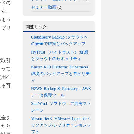
ードの
セミナー動画
(2)
ます。
いよう
関連リンク
レプリ
CloudBerry Backup :クラウドへ
の安全で確実なバックアップ
HyTrust（ハイトラスト）:仮想
とクラウドのセキュリティ
貨取引
Kasten K10 Platform: Kubernetes
よって
環境のバックアップとモビリテ
使用不
ィ
える可
N2WS Backup & Recovery：AWS
データ保護ツール
StarWind: ソフトウェア共有スト
レージ
代金を
Veeam B&R :VMware/Hyper-Vバ
ックアップ/レプリケーションソ
きたと
フト