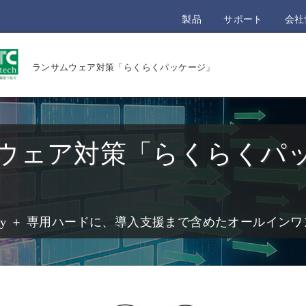
製品
サポート
会社
ランサムウェア対策「らくらくパッケージ」
ウェア対策「らくらくパ
Blocky ＋ 専用ハードに、導入支援まで含めたオールイ