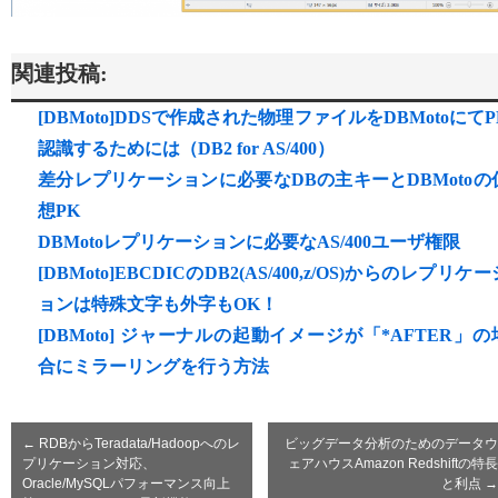
関連投稿:
[DBMoto]DDSで作成された物理ファイルをDBMotoにてP
認識するためには（DB2 for AS/400）
差分レプリケーションに必要なDBの主キーとDBMotoの
想PK
DBMotoレプリケーションに必要なAS/400ユーザ権限
[DBMoto]EBCDICのDB2(AS/400,z/OS)からのレプリケー
ョンは特殊文字も外字もOK！
[DBMoto] ジャーナルの起動イメージが「*AFTER」の
合にミラーリングを行う方法
←
RDBからTeradata/Hadoopへのレ
ビッグデータ分析のためのデータウ
プリケーション対応、
ェアハウスAmazon Redshiftの特長
Oracle/MySQLパフォーマンス向上
と利点
→