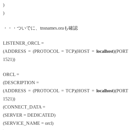
)
)
・・・ついでに、tnsnames.oraも確認
LISTENER_ORCL =
(ADDRESS = (PROTOCOL = TCP)(HOST =
localhost
)(PORT
1521))
ORCL =
(DESCRIPTION =
(ADDRESS = (PROTOCOL = TCP)(HOST =
localhost
)(PORT
1521))
(CONNECT_DATA =
(SERVER = DEDICATED)
(SERVICE_NAME = orcl)