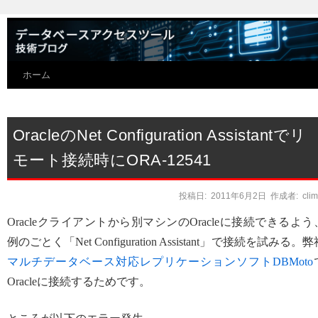
ホーム
OracleのNet Configuration Assistantでリ
モート接続時にORA-12541
投稿日:
2011年6月2日
作成者:
cli
Oracleクライアントから別マシンのOracleに接続できるよう
例のごとく「Net Configuration Assistant」で接続を試みる。弊
マルチデータベース対応レプリケーションソフトDBMoto
Oracleに接続するためです。