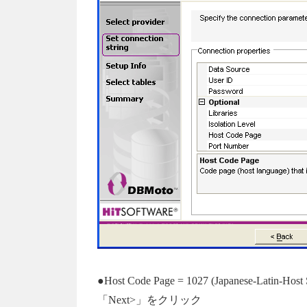
●Host Code Page = 1027 (Japanese-Latin-H
「Next>」をクリック