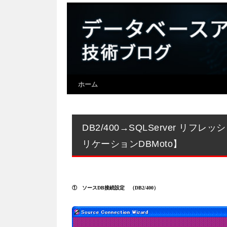
ホーム
DB2/400→SQLServer 
リケーションDBMoto】
① ソースDB接続設定 （DB2/400）