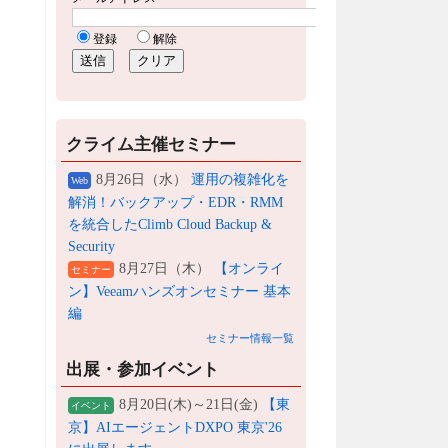
クライム主催セミナー
8月26日（水）
運用の複雑化を
Web
解消！バックアップ・EDR・RMM
を統合したClimb Cloud Backup &
Security
8月27日（木）
【オンライ
セミナー
ン】Veeamハンズオンセミナー 基本
編
セミナー情報一覧
出展・参加イベント
8月20日(木)～21日(金)
【東
イベント
京】AIエージェントDXPO 東京'26