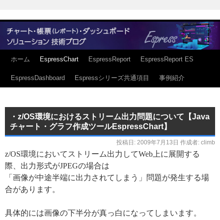
ホーム
EspressChart
EspressReport
EspressReport ES
EspressDashboard
Espressシリーズ共通項目
事例紹介
・z/OS環境におけるストリーム出力問題について【Java
チャート・グラフ作成ツールEspressChart】
投稿日:
2009年7月13日
作成者:
climb
z/OS環境においてストリーム出力してWeb上に展開する
際、出力形式がJPEGの場合は
「画像が中途半端に出力されてしまう」問題が発生する場
合があります。
具体的には画像の下半分が真っ白になってしまいます。