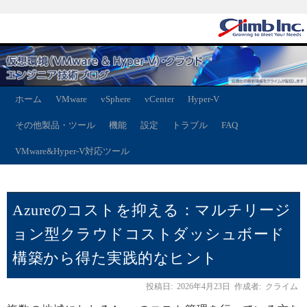
ホーム
VMware
vSphere
vCenter
Hyper-V
その他製品・ツール
機能
設定
トラブル
FAQ
VMware&Hyper-V対応ツール
Azureのコストを抑える：マルチリージ
ョン型クラウドコストダッシュボード
構築から得た実践的なヒント
投稿日:
2026年4月23日
作成者:
クライム