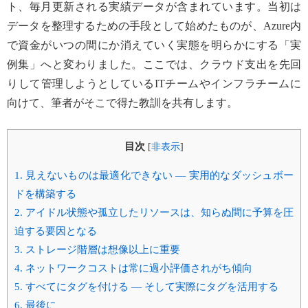
ト、毎月更新される実績データが含まれています。当初は
データを整理するための手段として始めたものが、Azure内
で資金がいつの間にか消えていく実態を明らかにする「実
例集」へと変わりました。ここでは、クラウド支出を先回
りして管理しようとしているITチームやインフラチームに
向けて、筆者がそこで得た教訓を共有します。
目次
[
非表示
]
1.
見えないものは最適化できない — 実用的なダッシュボー
ドを構築する
2.
アイドル状態や孤立したリソースは、知らぬ間に予算を圧
迫する要因となる
3.
ストレージ階層は想像以上に重要
4.
ネットワークコストは常に過小評価されがち傾向
5.
すべてにタグを付ける — そして実際にタグを活用する
6.
最後に