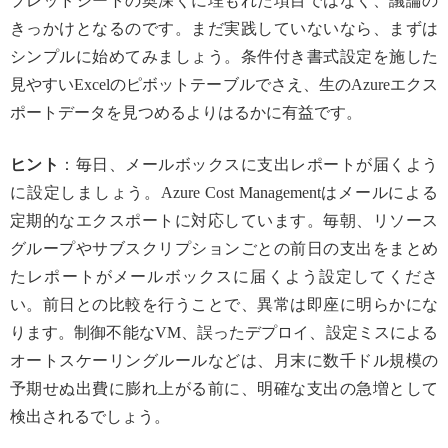
プレッドシートの奥深くに埋もれた項目ではなく、議論の
きっかけとなるのです。まだ実践していないなら、まずは
シンプルに始めてみましょう。条件付き書式設定を施した
見やすいExcelのピボットテーブルでさえ、生のAzureエクス
ポートデータを見つめるよりはるかに有益です。
ヒント
：毎日、メールボックスに支出レポートが届くよう
に設定しましょう。Azure Cost Managementはメールによる
定期的なエクスポートに対応しています。毎朝、リソース
グループやサブスクリプションごとの前日の支出をまとめ
たレポートがメールボックスに届くよう設定してくださ
い。前日との比較を行うことで、異常は即座に明らかにな
ります。制御不能なVM、誤ったデプロイ、設定ミスによる
オートスケーリングルールなどは、月末に数千ドル規模の
予期せぬ出費に膨れ上がる前に、明確な支出の急増として
検出されるでしょう。