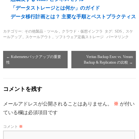
「データストレージとは何か」のガイド
データ移行計画とは？ 主要な手順とベストプラクティス
カテゴリー:
その他製品・ツール
,
クラウド・仮想インフラ
タグ:
SDS
,
スケ
ールアップ
,
スケールアウト
,
ソフトウェア定義ストレージ
パーマリンク
←
Kubernetesバックアップの重要
Veritas Backup Exec vs. Veeam
性
Backup & Replication の比較
→
コメントを残す
メールアドレスが公開されることはありません。
※
が付い
ている欄は必須項目です
コメント
※