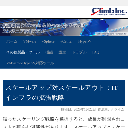
ホーム
VMware
vSphere
vCenter
Hyper-V
その他製品・ツール
機能
設定
トラブル
FAQ
VMware&Hyper-V対応ツール
スケールアップ対スケールアウト：IT
インフラの拡張戦略
投稿日:
2026年1月22日
作成者:
クライム
誤ったスケーリング戦略を選択すると、成長が制限されコ
ストが膨らむ可能性があります。スケールアップとスケー