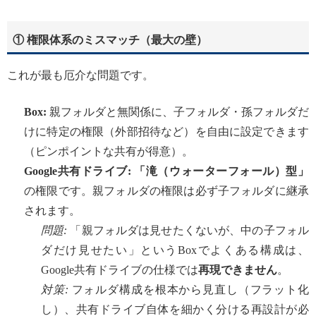
① 権限体系のミスマッチ（最大の壁）
これが最も厄介な問題です。
Box:
親フォルダと無関係に、子フォルダ・孫フォルダだ
けに特定の権限（外部招待など）を自由に設定できます
（ピンポイントな共有が得意）。
Google共有ドライブ:
「滝（ウォーターフォール）型」
の権限です。親フォルダの権限は必ず子フォルダに継承
されます。
問題:
「親フォルダは見せたくないが、中の子フォル
ダだけ見せたい」というBoxでよくある構成は、
Google共有ドライブの仕様では
再現できません
。
対策:
フォルダ構成を根本から見直し（フラット化
し）、共有ドライブ自体を細かく分ける再設計が必