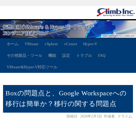
ホーム
VMware
vSphere
vCenter
Hyper-V
その他製品・ツール
機能
設定
トラブル
FAQ
VMware&Hyper-V対応ツール
Boxの問題点と、Google Workspaceへの
移行は簡単か？移行の関する問題点
投稿日:
2026年2月3日
作成者:
クライム