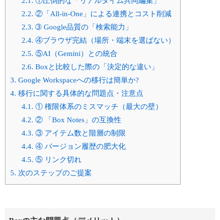
2.1.
①圧倒的な「リアルタイム共同編集」
2.2.
②「All-in-One」による連携とコスト削減
2.3.
➂ Google品質の「検索能力」
2.4.
④ブラウザ完結（場所・端末を選ばない）
2.5.
⑤AI（Gemini）との統合
2.6.
Boxと比較した際の「決定的な違い」
3.
Google Workspaceへの移行は簡単か?
4.
移行に関する具体的な問題点・注意点
4.1.
① 権限体系のミスマッチ（最大の壁）
4.2.
② 「Box Notes」の互換性
4.3.
③ アイテム数と階層の制限
4.4.
④ バージョン履歴の肥大化
4.5.
⑤ リンク切れ
5.
次のステップのご提案