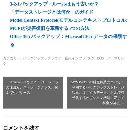
3-2-1バックアップ・ルールはもう古いか？
「データストレージとは何か」のガイド
Model Context Protocol(モデルコンテキストプロトコル:
MCP)が災害復旧を革新する5つの方法
Office 365 バックアップ：Microsoft 365 データの保護す
る
カテゴリー:
バックアップ
,
クラウド・仮想インフラ
タグ:
BOX
パーマリン
ク
←
Amazon S3とは？ S3ストレージ
AWS Backupの料金体系について：
の仕組み、ストレージクラス、お
利用するバックアップストレージ
よび利用ケース
容量、復元するデータ、および有
効化するオプション機能に応じて
料金が発生
→
コメントを残す