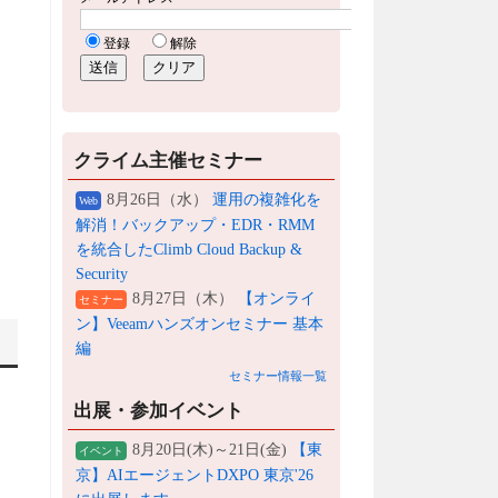
クライム主催セミナー
8月26日（水）
運用の複雑化を
Web
解消！バックアップ・EDR・RMM
を統合したClimb Cloud Backup &
Security
8月27日（木）
【オンライ
セミナー
ン】Veeamハンズオンセミナー 基本
編
セミナー情報一覧
出展・参加イベント
8月20日(木)～21日(金)
【東
イベント
京】AIエージェントDXPO 東京'26