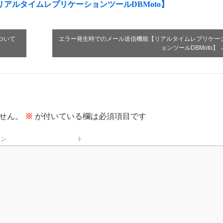
【リアルタイムレプリケーションツールDBMoto】
について
エラー発生時でのメール送信機能【リアルタイムレプリケー
ョンツールDBMoto】
せん。
※
が付いている欄は必須項目です
メン