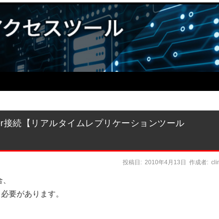
a Provider接続【リアルタイムレプリケーションツール
投稿日:
2010年4月13日
作成者:
cl
合、
く必要があります。