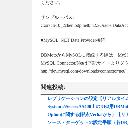
ください。
サンプル・パス:
C:oracle10_2clientodp.netbin2.xOracle.DataAcc
■MySQL .NET Data Provider接続
DBMotoからMySQLに接続する際は、MySQL
MySQL Connector/Netは下記サイト
http://dev.mysql.com/downloads/connector/net/
関連投稿:
レプリケーションの設定【リアルタイム
System i/iSeries/AS400上
Optionに関する解説(Ver6.5から
ソース・ターゲットの設定手順（各DB