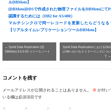
ルDBMoto】
[DBMoto]DDSで作成された物理ファイルをDBMotoにてP
認識するためには（DB2 for AS/400）
マルチシンクロで同一レコードを更新したらどうなる
【リアルタイムレプリケーションツールDBMoto】
←
Syniti Data Replication (旧
Syniti Data ReplicationにおけるDb2
DBMoto) 9.6.0.50 リリースノート
LUWへのバルクミラーリングについ
て
→
コメントを残す
メールアドレスが公開されることはありません。
※
が付い
いる欄は必須項目です
コメント