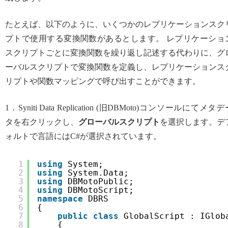
たとえば、以下のように、いくつかのレプリケーションスク
プトで使用する変換関数があるとします。 レプリケーショ
スクリプトごとに変換関数を繰り返し記述する代わりに、グ
ーバルスクリプトで変換関数を定義し、レプリケーションス
リプトや関数マッピングで呼び出すことができます。
1．Syniti Data Replication (旧DBMoto)コンソールにてメタ
タを右クリックし、
グローバルスクリプト
を選択します。デ
ォルトで言語にはC#が選択されています。
1
using
System;
2
using
System.Data;
3
using
DBMotoPublic;
4
using
DBMotoScript;
5
namespace
DBRS
6
{
7
public
class
GlobalScript : IGlob
8
{