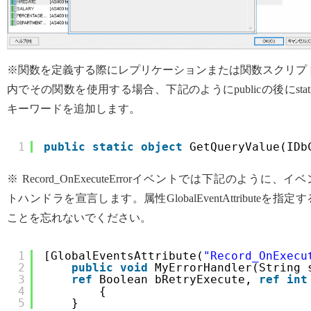
※関数を定義する際にレプリケーションまたは関数スクリプ
内でその関数を使用する場合、下記のようにpublicの後にstati
キーワードを追加します。
1
public
static
object
GetQueryValue(IDb
※ Record_OnExecuteErrorイベントでは下記のように、イベ
トハンドラを宣言します。属性GlobalEventAttributeを指定す
ことを忘れないでください。
1
[GlobalEventsAttribute(
"Record_OnExecu
2
public
void
MyErrorHandler(String 
3
ref
Boolean bRetryExecute, 
ref
int
4
{
5
}