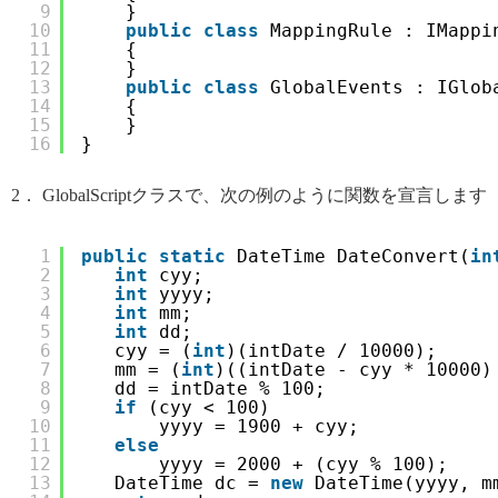
9
}
10
public
class
MappingRule : IMappi
11
{
12
}
13
public
class
GlobalEvents : IGlob
14
{
15
}
16
}
2． GlobalScriptクラスで、次の例のように関数を宣言します
1
public
static
DateTime DateConvert(
in
2
int
cyy;
3
int
yyyy;
4
int
mm;
5
int
dd;   
6
cyy = (
int
)(intDate / 10000);
7
mm = (
int
)((intDate - cyy * 10000)
8
dd = intDate % 100;
9
if
(cyy < 100)
10
yyyy = 1900 + cyy;
11
else
12
yyyy = 2000 + (cyy % 100);
13
DateTime dc = 
new
DateTime(yyyy, m