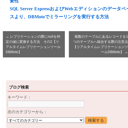
要性
SQL Server ExpressおよびWebエディションのデータベ
スより、DBMotoでミラーリングを実行する方法
←
レプリケーションの際にnullを特
複数のテーブルにあるレコードを1
定の値に変換する方法 その2【リ
つのテーブルへ統合する際の注意点
アルタイムレプリケーションツール
【リアルタイムレプリケーションツ
DBMoto】
ールDBMoto】
→
ブログ検索
キーワード：
次のカテゴリーから：