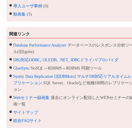
導入ユーザ事例
(9)
動画集
(5)
関連リンク
Database Performance Analyzer
データベースのレスポンス分析ツ
ル(旧Ignite)
DB2対応ODBC, OLEDB, .NET, JDBCドライバ/プロバイダ
GlueSync
NoSQL⇔RDBMS⇔RDBMS 同期ツール
Synity Data Replication [旧DBMoto] マルチDB対応リアルタイム
プリケーション
SQL Server、Oracleなど他種DB間のレプリケー
ョン
Webセミナー録画集
過去にオンライン配信したWEBセミナーの
画一覧
サイトマップ
総合FAQサイト