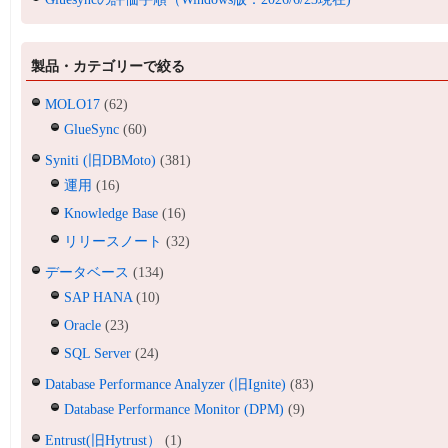
製品・カテゴリーで絞る
MOLO17
(62)
GlueSync
(60)
Syniti (旧DBMoto)
(381)
運用
(16)
Knowledge Base
(16)
リリースノート
(32)
データベース
(134)
SAP HANA
(10)
Oracle
(23)
SQL Server
(24)
Database Performance Analyzer (旧Ignite)
(83)
Database Performance Monitor (DPM)
(9)
Entrust(旧Hytrust）
(1)