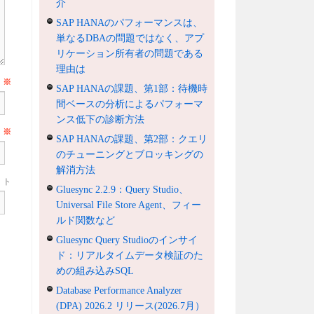
介
SAP HANAのパフォーマンスは、
単なるDBAの問題ではなく、アプ
リケーション所有者の問題である
理由は
前
※
SAP HANAの課題、第1部：待機時
間ベースの分析によるパフォーマ
ンス低下の診断方法
ル
※
SAP HANAの課題、第2部：クエリ
のチューニングとブロッキングの
解消方法
ト
Gluesync 2.2.9：Query Studio、
Universal File Store Agent、フィー
ルド関数など
Gluesync Query Studioのインサイ
ド：リアルタイムデータ検証のた
めの組み込みSQL
Database Performance Analyzer
(DPA) 2026.2 リリース(2026.7月）