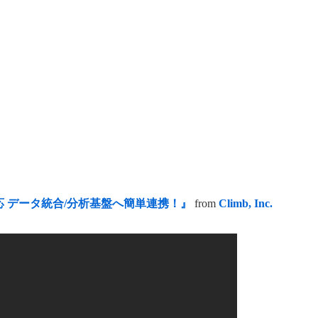
の対応 データ統合/分析基盤へ簡単連携！』
from
Climb, Inc.