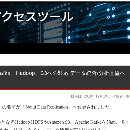
fka、Hadoop、S3への対応 データ統合/分析基盤へ
投稿日:
2019年12月10日
作成者:
cl
「Syniti Data Replication」へ変更されました。
oop HDFSやAmazon S3、Apache Kafkaを始め、多