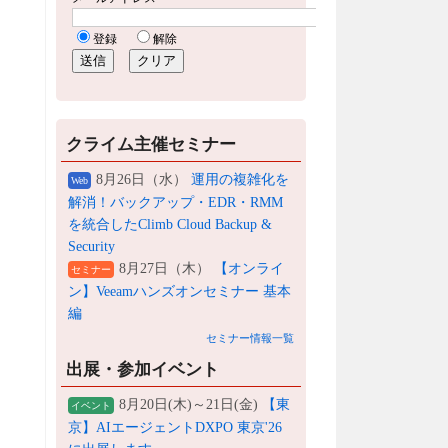
クライム主催セミナー
8月26日（水）
運用の複雑化を
Web
解消！バックアップ・EDR・RMM
を統合したClimb Cloud Backup &
Security
8月27日（木）
【オンライ
セミナー
ン】Veeamハンズオンセミナー 基本
編
セミナー情報一覧
出展・参加イベント
8月20日(木)～21日(金)
【東
イベント
京】AIエージェントDXPO 東京'26