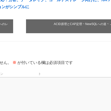
ョンがシンプルに
S3へのレ
ACID原理とCAP定理 ~ NewSQLへの道 ~
せん。
※
が付いている欄は必須項目です
メン