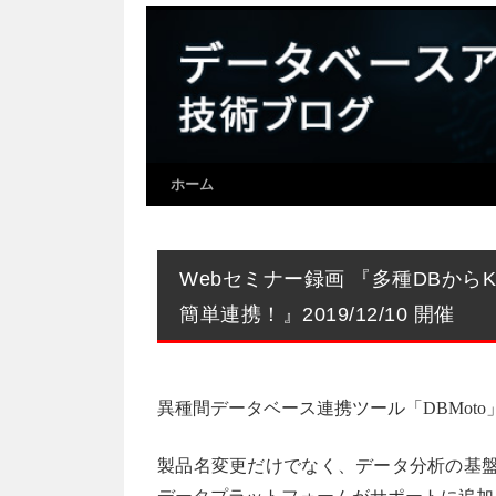
ホーム
Webセミナー録画 『多種DBからKa
簡単連携！』2019/12/10 開催
異種間データベース連携ツール「DBMoto」の名前が
製品名変更だけでなく、データ分析の基盤となるHad