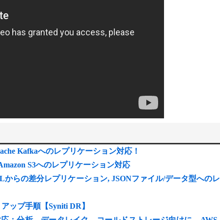
ブログ Apache Kafkaへのレプリケーション対応！
ブログ② Amazon S3へのレプリケーション対応
stgreSQLからの差分レプリケーション, JSONファイル/データ型への
トアップ手順【Syniti DR】
む）に対応：分析、データレイク、コールドストレージ向けに、AWS 