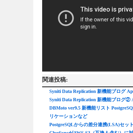
関連投稿:
Syniti Data Replication 新機能
Syniti Data Replication 新機能
DBMoto ver9.5 新機能リスト Po
リケーションなど
PostgreSQLからの差分連携(LSA)セッ
GlueSyncがAWS S3（互換も含