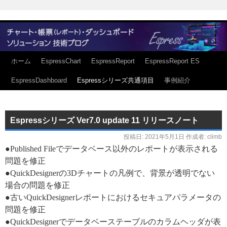
ホーム
EspressChart
EspressReport
EspressReport ES
EspressDashboard
Espressシリーズ共通項目
事例紹介
Espressシリーズ Ver7.0 update 11 リリースノート
投稿日:
2021年5月1日
作成者:
climb
●Published Fileでデータベース以外のレポートが表示される
問題を修正
●QuickDesignerの3Dチャートの凡例で、背景が透明でない
場合の問題を修正
●古いQuickDesignerレポートにおけるセキュアパラメータの
問題を修正
●QuickDesignerでデータベーステーブルのカラムヘッダが表