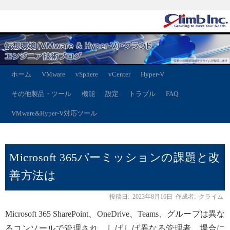
ホーム
VMware
vSphere
vCenter
Hyper-V
その他製品・ツール
機能
設定
トラブル
FAQ
VMware&Hyper-V対応ツール
Microsoft 365パーミッションの課題と改
善方法は
投稿日:
2023年8月16日
作成者:
クライム
Microsoft 365 SharePoint、OneDrive、Teams、グループは異な
るコンソールで管理され、しばしば異なる管理者、場合に