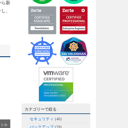
から新
ンし、
カテゴリーで絞る
セキュリティ
(46)
ットホ
バックアップ
(59)