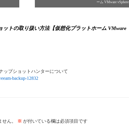
ーム VMware vSpher
ットの取り扱い方法【仮想化プラットホーム VMware
tion のスナップショットハンターについて
/veeam-backup-12832
ません。
※
が付いている欄は必須項目です