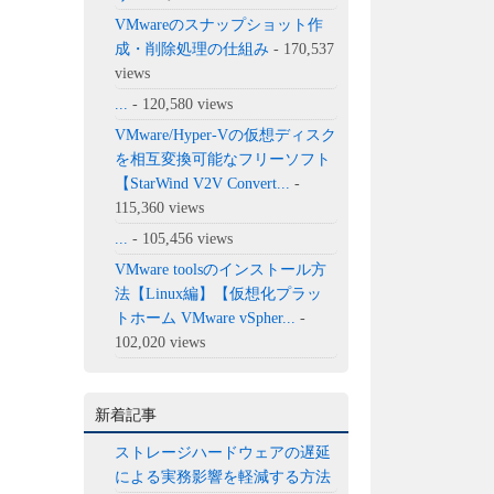
VMwareのスナップショット作
成・削除処理の仕組み
- 170,537
views
...
- 120,580 views
VMware/Hyper-Vの仮想ディスク
を相互変換可能なフリーソフト
【StarWind V2V Convert...
-
115,360 views
...
- 105,456 views
VMware toolsのインストール方
法【Linux編】【仮想化プラッ
トホーム VMware vSpher...
-
102,020 views
新着記事
ストレージハードウェアの遅延
による実務影響を軽減する方法