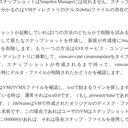
プショットはSnapshot Managerには現れません。スナッ
かるのはVMディレクトリのデルタ(delta)ファイルの存在
いスナップショットが起動していれば2つの方法のどちらかで削除を試み
tを使用して新たなスナップショットを作成し、新規が作成後にSnaps
ョットを削除します。もう一つの方法はESXサービス・コンソ
ディレクトリに移動して、vmware-cmd createsnapshotをタ
スナップショットが作成されるまで待って、vmware-
す。終了した時にデルタ・ファイルが削除されたかどうかを確認します。
VMのVMXファイルを確認し、scsiで始まるラインを探しま
、通常それはscsi0:0です。（もし.presentがfalseであ
）.fileNameはVMで作成されたオリジナルのディスク・フ
じ名前です。この場合であればユーザのVMはスナップショッ
-00000#があれば、それは現在スナップ・ファイルを使用し