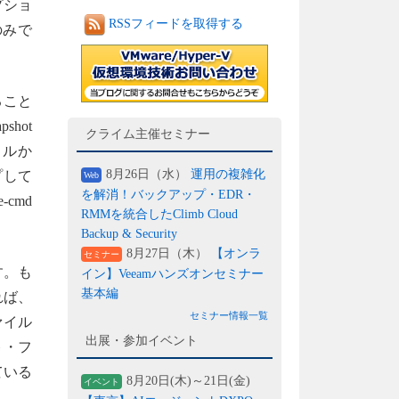
プショ
RSSフィードを取得する
のみで
ること
hot
クライム主催セミナー
ールか
8月26日（水）
運用の複雑化
イプして
Web
を解消！バックアップ・EDR・
cmd
RMMを統合したClimb Cloud
Backup & Security
8月27日（木）
【オンラ
セミナー
す。も
イン】Veeamハンズオンセミナー
基本編
れば、
セミナー情報一覧
ァイル
出展・参加イベント
ト・フ
ている
8月20日(木)～21日(金)
イベント