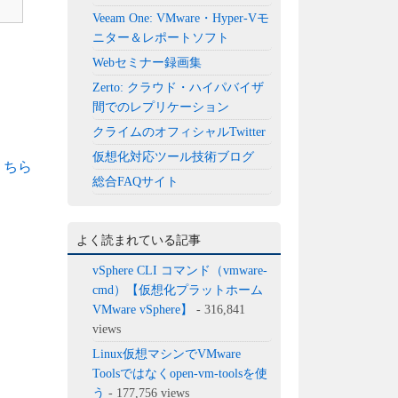
Veeam One: VMware・Hyper-Vモ
ニター＆レポートソフト
Webセミナー録画集
Zerto: クラウド・ハイパバイザ
間でのレプリケーション
クライムのオフィシャルTwitter
仮想化対応ツール技術ブログ
こちら
総合FAQサイト
よく読まれている記事
vSphere CLI コマンド（vmware-
cmd）【仮想化プラットホーム
VMware vSphere】
- 316,841
views
Linux仮想マシンでVMware
Toolsではなくopen-vm-toolsを使
う
- 177,756 views