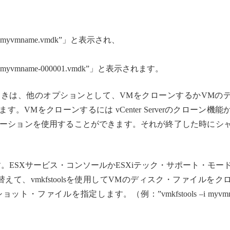
eName = “myvmname.vmdk”」と表示され、
leName = “myvmname-000001.vmdk”」と表示されます。
きは、他のオプションとして、VMをクローンするかVMの
VMをクローンするには vCenter Serverのクローン機能
erアプリケーションを使用することができます。それが終了した時にシ
。ESXサービス・コンソールかESXiテック・サポート・モー
て、vmkfstoolsを使用してVMのディスク・ファイルをク
ファイルを指定します。（例：”vmkfstools –i myvmna