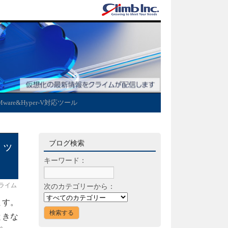
Mware&Hyper-V対応ツール
ブログ検索
ラッ
キーワード：
ライム
次のカテゴリーから：
ます。
ときな