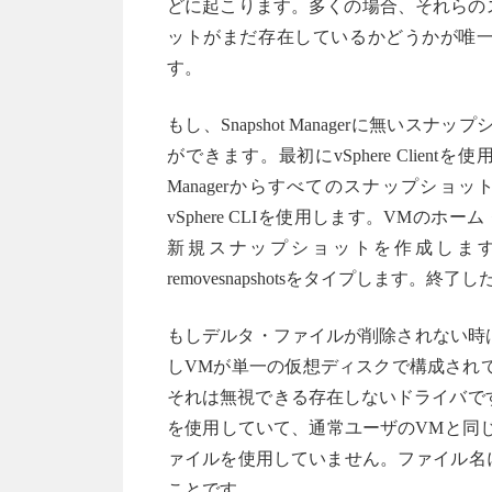
どに起こります。多くの場合、それらのスナッ
ットがまだ存在しているかどうかが唯一分
す。
もし、Snapshot Managerに無
ができます。最初にvSphere Clien
Managerからすべてのスナップシ
vSphere CLIを使用します。VMのホーム・
新規スナップショットを作成します。
removesnapshotsをタイプしま
もしデルタ・ファイルが削除されない時は
しVMが単一の仮想ディスクで構成されている時は
それは無視できる存在しないドライバです。
を使用していて、通常ユーザのVMと同
ァイルを使用していません。ファイル名に
ことです。