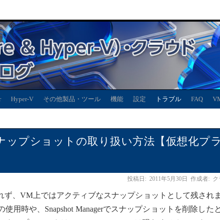
r
Hyper-V
その他製品・ツール
機能
設定
トラブル
FAQ
V
ナップショットの取り扱い方法【仮想化プ
投稿日:
2011年5月30日
作成者:
ク
れず、VM上ではアクティブなスナップショットとして残され
時や、Snapshot Managerでスナップショットを削除した