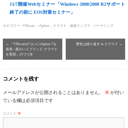
11/7開催Webセミナー「Windows 2008/2008 R2サポート
終了の前に EOS対策セミナー」
カテゴリー:
VMware
,
vSphere
,
クラウド・仮想インフラ
パーマリンク
←
「VMwareがついにvSphere 7を
歴史は繰り返す in クラウド
→
発表 ~真のハイブリッド クラウド
を実現」のつづき
コメントを残す
メールアドレスが公開されることはありません。
※
が付い
ている欄は必須項目です
コメント
※