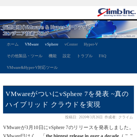
ホーム
VMware
vSphere
vCenter
Hyper-V
その他製品・ツール
機能
設定
トラブル
FAQ
VMware&Hyper-V対応ツール
VMwareがついにvSphere 7を発表 ~真の
ハイブリッド クラウドを実現
投稿日:
2020年3月26日
作成者:
クライム
VMwareが3月10日にvSphere 7のリリースを発表しました。
VMware曰はく、「
the biggest release in over a decade
（ここ