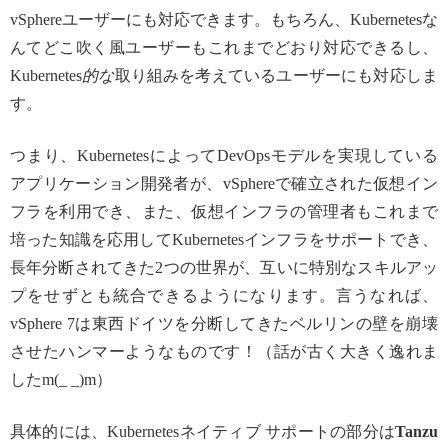
vSphereユーザーにも対応できます。もちろん、Kubernetesな
んてどこ吹く風ユーザーもこれまでどおり対応できるし、
Kubernetes
的な
取り組みを考えているユーザーにも対応しま
す。
つまり、KubernetesによってDevOpsモデルを実現している
アプリケーション開発者が、vSphereで確立された仮想イン
フラを利用でき、また、仮想インフラの管理者もこれまで
培った知識を応用してKubernetesインフラをサポートでき、
長年分断されてきた2つの世界が、互いに特別なスキルアッ
プをせずとも統合できるようになります。言うなれば、
vSphere 7は東西ドイツを分断してきたベルリンの壁を崩壊
させたハンマーようなものです！（話が古く大きく逸れま
したm(_ _)m）
具体的には、Kubernetesネイティブ サポートの部分は
Tanzu