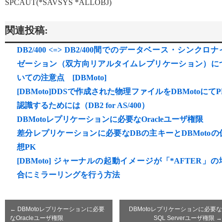
SPCAUT(*SAVSYS *ALLOBJ)
関連投稿:
DB2/400 <=> DB2/400間でのデータベース・シンクロナ
ゼーション（双方向リアルタイムレプリケーション）に
いての注意点 [DBMoto]
[DBMoto]DDSで作成された物理ファイルをDBMotoにてP
認識するためには（DB2 for AS/400）
DBMotoレプリケーションに必要なOracleユーザ権限
差分レプリケーションに必要なDBの主キーとDBMotoの
想PK
[DBMoto] ジャーナルの起動イメージが「*AFTER」の
合にミラーリングを行う方法
←
DBMotoレプリケーションに必要
DBMotoレプリケーションに必要な
なOracleユーザ権限
SQL Serverユーザ権限
→