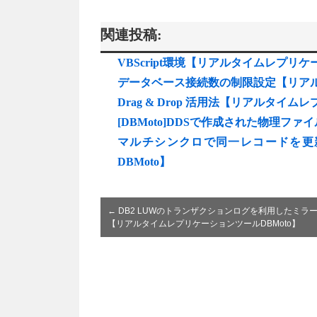
関連投稿:
VBScript環境【リアルタイムレプリケ
データベース接続数の制限設定【リアル
Drag & Drop 活用法【リアルタイム
[DBMoto]DDSで作成された物理ファイル
マルチシンクロで同一レコードを更
DBMoto】
←
DB2 LUWのトランザクションログを利用したミラ
【リアルタイムレプリケーションツールDBMoto】