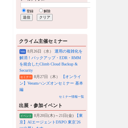
クライム主催セミナー
8月26日（水）
運用の複雑化を
Web
解消！バックアップ・EDR・RMM
を統合したClimb Cloud Backup &
Security
8月27日（木）
【オンライ
セミナー
ン】Veeamハンズオンセミナー 基本
編
セミナー情報一覧
出展・参加イベント
8月20日(木)～21日(金)
【東
イベント
京】AIエージェントDXPO 東京'26