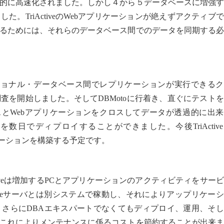
的に高速化されました。しかし４から５データベースに増強す
。TriActiveのWebアプリケーションが絶えずアクティブ
るためには、それらのデータベース間でのデータを同期する必
QLを含むリレーショナル・データベース間でレプリケーションが実行できる
査を開始しました。そしてDBMotoに行着き、直ぐにテスト
ベースとWebアプリケーションをクロスしてデータが透過的に出
BMotoを数日でディプロイすることができました。今後TriActiv
レプリケーションを構築する予定です。
iActiveは増加するPCとアプリケーションのアクティビティをサー
acleサーバとは別システムで稼動し、それによりアップリケー
さらにDBAエキスパートでなくてもディプロイ、運用、そし
これによりメンテナンスに係るコストを節約することが出来ま