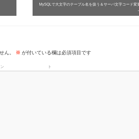
MySQLで大文字のテーブル名を扱う＆サーバ文字コード変
せん。
※
が付いている欄は必須項目です
メン