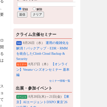
る
で、
要
クライム主催セミナー
クロ
8月26日（水）
運用の複雑化を
Web
を開
解消！バックアップ・EDR・RMM
来る
を統合したClimb Cloud Backup &
Security
eは
8月27日（木）
【オンライ
セミナー
ン】Veeamハンズオンセミナー 基本
編
セミナー情報一覧
ビス
出展・参加イベント
ショ
8月20日(木)～21日(金)
【東
イベント
て
京】AIエージェントDXPO 東京'26
し