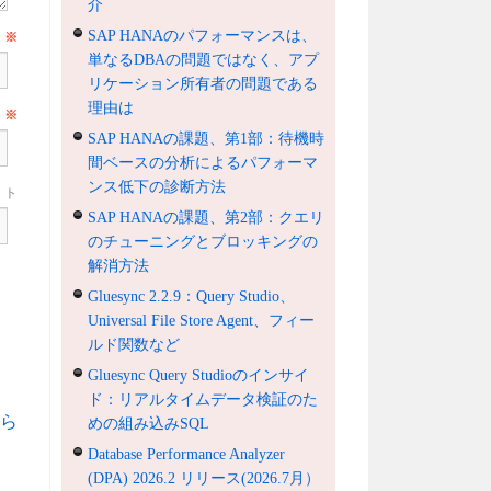
介
SAP HANAのパフォーマンスは、
前
※
単なるDBAの問題ではなく、アプ
リケーション所有者の問題である
理由は
ル
※
SAP HANAの課題、第1部：待機時
間ベースの分析によるパフォーマ
ンス低下の診断方法
ト
SAP HANAの課題、第2部：クエリ
のチューニングとブロッキングの
解消方法
Gluesync 2.2.9：Query Studio、
Universal File Store Agent、フィー
ルド関数など
Gluesync Query Studioのインサイ
ド：リアルタイムデータ検証のた
ら
めの組み込みSQL
Database Performance Analyzer
(DPA) 2026.2 リリース(2026.7月）