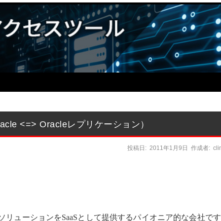
Oracle <=> Oracleレプリケーション）
投稿日:
2011年1月9日
作成者:
cl
テム管理ソリューションをSaaSとして提供するパイオニア的な会社で