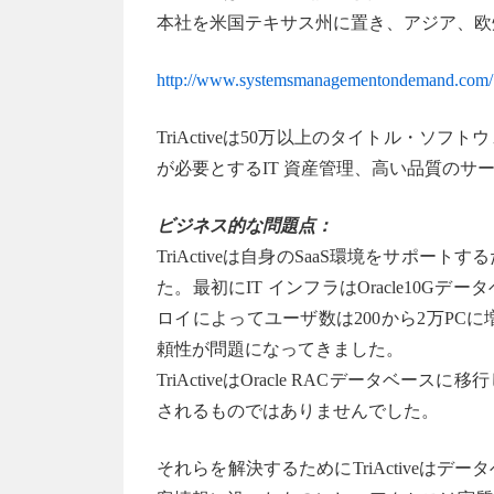
本社を米国テキサス州に置き、アジア、欧
http://www.systemsmanagementondemand.com/
TriActiveは50万以上のタイトル・
が必要とするIT 資産管理、高い品質のサ
ビジネス的な問題点：
TriActiveは自身のSaaS環境をサポ
た。最初にIT インフラはOracle10
ロイによってユーザ数は200から2万P
頼性が問題になってきました。
TriActiveはOracle RACデータ
されるものではありませんでした。
それらを解決するためにTriActiveは