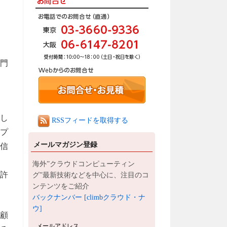
部門
まし
RSSフィードを取得する
ィプ
メールマガジン登録
、信
海外”クラウドコンピューティン
だ許
グ”最新技術などを中心に、注目のコ
ンテンツをご紹介
バックナンバー [climbクラウド・ナ
ウ]
を顧