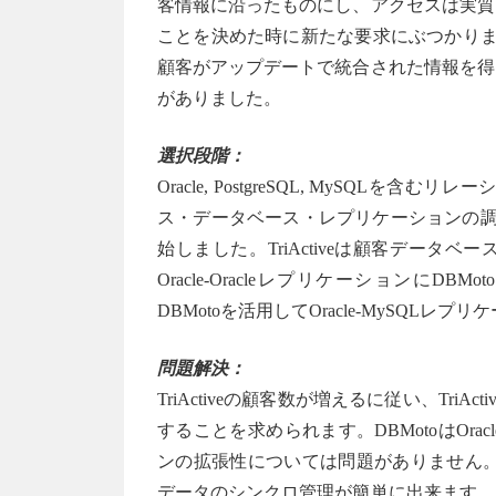
客情報に沿ったものにし、アクセスは実質
ことを決めた時に新たな要求にぶつかりました
顧客がアップデートで統合された情報を得
がありました。
選択段階：
Oracle, PostgreSQL, MyS
ス・データベース・レプリケーションの調
始しました。TriActiveは顧客データ
Oracle-OracleレプリケーションにD
DBMotoを活用してOracle-MySQL
問題解決：
TriActiveの顧客数が増えるに従い、Tr
することを求められます。DBMotoはOr
ンの拡張性については問題がありません。
データのシンクロ管理が簡単に出来ます。