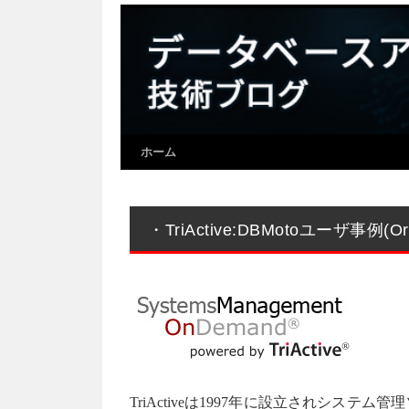
ホーム
・TriActive:DBMotoユーザ事例(
TriActiveは1997年に設立されシス