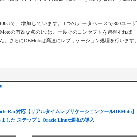
ズは100Gで、増加しています。1つのデータベースで800ユー
。DBMotoの有効な点の1つは、一度そのコンセプトを習得すれば
。さらにDBMotoは高速にレプリケーション処理を行います
m
）
acle Rac対応【リアルタイムレプリケーションツールDBMoto】
てみました ステップ１ Oracle Linux環境の導入