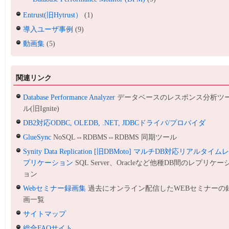
Entrust(旧Hytrust）
(1)
導入ユーザ事例
(9)
動画集
(5)
関連リンク
Database Performance Analyzer
データベースのレスポンス分析ツ
ル(旧Ignite)
DB2対応ODBC, OLEDB, .NET, JDBCドライバ/プロバイダ
GlueSync
NoSQL⇔RDBMS⇔RDBMS 同期ツール
Synity Data Replication [旧DBMoto] マルチDB対応リアルタイム
プリケーション
SQL Server、Oracleなど他種DB間のレプリケー
ョン
Webセミナー録画集
過去にオンライン配信したWEBセミナーの
画一覧
サイトマップ
総合FAQサイト