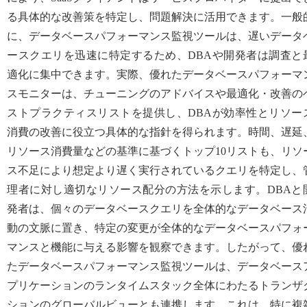
る具体的な改善策を特定し、問題解決に活用できます。一般
に、データベースパフォーマンス監視ツールは、遅いデータ
ースクエリを迅速に特定するため、DBAや開発者は調査と
適化に集中できます。実際、優れたデータベースパフォーマ
スモニターは、チューニングのアドバイスや最適化・改善の
ストプラクティスリストを提供し、DBAが効率性とリソー
消費の改善に役立つ具体的な指針を得られます。時間、遅延
リソース消費量などの基準に基づくトップ10リストも、リソ
ス不足により想定より遅く実行されているクエリを特定し、
理者に対し適切なリソース配分の方法を示します。DBAと
発者は、個々のデータベースクエリを全体的なデータベース
動の文脈に置き、特定の変更が全体的なデータベースパフォ
マンスと機能に与える影響を観察できます。したがって、優
たデータベースパフォーマンス監視ツールは、データベース
プリケーションのランタイムスタック全体にわたるトランザ
ションのグローバルビューとも連携します。これは、特に複