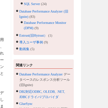
SQL Server
(24)
Database Performance Analyzer (旧
Ignite)
(83)
Database Performance Monitor
(DPM)
(9)
Entrust(旧Hytrust）
(1)
用
導入ユーザ事例
(9)
2、
動画集
(5)
それ
ー
関連リンク
イン
こと
Database Performance Analyzer
デー
タベースのレスポンス分析ツール
(旧Ignite)
DB2対応ODBC, OLEDB, .NET,
デ
JDBCドライバ/プロバイダ
し
GlueSync
ま