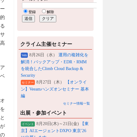
ミッ
ソー
的
する
のサ
う高
クライム主催セミナー
8月26日（水）
運用の複雑化を
Web
解消！バックアップ・EDR・RMM
系ア
を統合したClimb Cloud Backup &
Security
 ベ
8月27日（木）
【オンライ
セミナー
ン】Veeamハンズオンセミナー 基本
編
はオ
セミナー情報一覧
用を
出展・参加イベント
ると
8月20日(木)～21日(金)
【東
イベント
が
京】AIエージェントDXPO 東京'26
他の