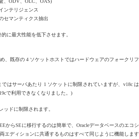
、ODV、OLC、OAS)
スインテリジェンス
どのセマンティクス抽出
終的に最大性能を低下させます。
ないため、既存の 4 ソケットホストではハードウェアのフォークリ
RAC) は、v18c まではサーバあたり 1 ソケットに制限されていますが、v18c 
19cで利用できなくなりました。)
スレッドに制限されます。
からSEに移行するのは簡単で、Oracleデータベースのエコ
両エディションに共通するものはすべて同じように機能します