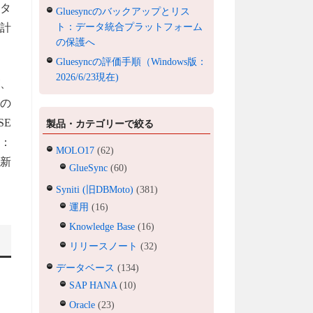
タ
Gluesyncのバックアップとリス
ト：データ統合プラットフォーム
、計
の保護へ
Gluesyncの評価手順（Windows版：
2026/6/23現在)
が、
の
SE
製品・カテゴリーで絞る
例：
MOLO17
(62)
最新
GlueSync
(60)
Syniti (旧DBMoto)
(381)
運用
(16)
Knowledge Base
(16)
リリースノート
(32)
データベース
(134)
SAP HANA
(10)
Oracle
(23)