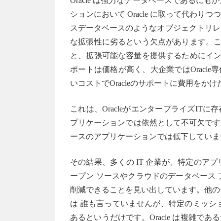
Oracle は強力なデータベースである
ションにおいて Oracle に取って代わりつつあ
スデータベースのようなオブジェクトリレ
な拡張性に劣るという欠点があります。これ
と、拡張可能な容量を提供するためにインフ
ポートは価格が高く、大企業ではOracl
いコストでOracleのサポートに費用をか
これは、OracleがエンタープライズITに
プリケーションでは依然として不可欠ですが、高価な 
ースのアプリケーションでは低下していま
その結果、多くの IT 企業が、特定のアプリケーシ
ープン ソースやクラウドのデータベース プ
削減できることを見い出しています。他のデー
は 誰も言っていませんが、特定のミッシ
あるというだけです。Oracle は複雑であるため、