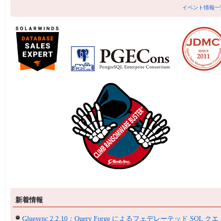
イベント情報一
新着情報
Gluesync 2.2.10：Query Forge によるフェデレーテッド SQL クエ