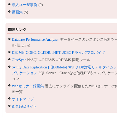
導入ユーザ事例
(9)
動画集
(5)
関連リンク
Database Performance Analyzer
データベースのレスポンス分析ツ
ル(旧Ignite)
DB2対応ODBC, OLEDB, .NET, JDBCドライバ/プロバイダ
GlueSync
NoSQL⇔RDBMS⇔RDBMS 同期ツール
Synity Data Replication [旧DBMoto] マルチDB対応リアルタイム
プリケーション
SQL Server、Oracleなど他種DB間のレプリケー
ョン
Webセミナー録画集
過去にオンライン配信したWEBセミナーの
画一覧
サイトマップ
総合FAQサイト