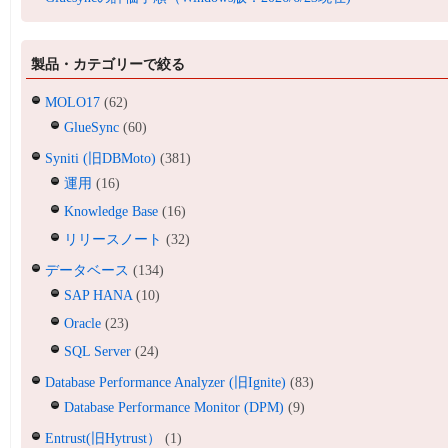
製品・カテゴリーで絞る
MOLO17
(62)
GlueSync
(60)
Syniti (旧DBMoto)
(381)
運用
(16)
Knowledge Base
(16)
リリースノート
(32)
データベース
(134)
SAP HANA
(10)
Oracle
(23)
SQL Server
(24)
Database Performance Analyzer (旧Ignite)
(83)
Database Performance Monitor (DPM)
(9)
Entrust(旧Hytrust）
(1)